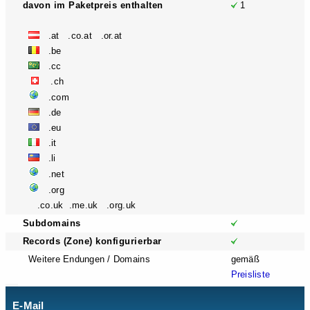
davon im Paketpreis enthalten
1
.at .co.at .or.at
.be
.cc
.ch
.com
.de
.eu
.it
.li
.net
.org
.co.uk .me.uk .org.uk
Subdomains
Records (Zone) konfigurierbar
Weitere Endungen / Domains
gemäß
Preisliste
E-Mail