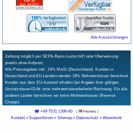
Alle Auszeichnungen
Zahlung möglich per SEPA-Basis-Lastschrift oder Überweisung -
jeweils ohne Aufpreis.
Alle Preisangaben inkl. 19% MwSt (Deutschland). Kunden in
Deutschland und EU-Ländern werden 19% Mehrwertsteuer berechnet.
Kunden aus dem EU-Ausland erhalten bei Angabe ihrer gültigen
Umsatzsteuer-ID-Nr. eine mehrwertsteuerbefreite Rechnung. Für alle
anderen Länder berechnen wir keine Mehrwertsteuer (Reverse
Charge).
☎ +49 7531 1306-60
(
Festnetz )
Kontakt
•
Supportforum
•
Sitemap
•
Datenschutz
•
Warenkorb