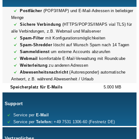
Postfächer
(POP3/IMAP) und E-Mail-Adressen in beliebiger
Menge
Sichere Verbindung
(HTTPS/POP3S/IMAPS vial TLS) für
alle Verbindungen, z.B. Webmail und Mailserver
Spam-Filter
mit Konfigurationsmöglichkeiten
Spam-Shredder
löscht auf Wunsch Spam nach 14 Tagen
Sammeldienst
um externe Accounts abzurufen
Webmail
komfortable E-Mail-Verwaltung mit Roundcube
Weiterleitung
zu anderen Adressen
Abwesenheitsnachricht
(Autoresponder) automatische
Antwort, z.B. während Abwesenheit / Urlaub
Speicherplatz für E-Mails
5.000 MB
Support
Service per
E-Mail
Service per
Telefon:
+49 7531 1306-60 (Festnetz DE)
Vertragliches