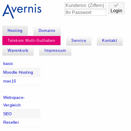
✅
Login
Hosting
Domains
Telekom Multi-Guthaben
Service
Kontakt
Warenkorb
Impressum
basic
Moodle Hosting
max15
Webspace-
Vergleich
SEO
Reseller