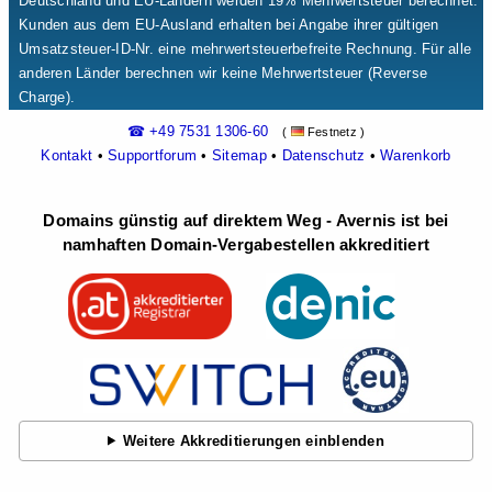
Deutschland und EU-Ländern werden 19% Mehrwertsteuer berechnet.
Kunden aus dem EU-Ausland erhalten bei Angabe ihrer gültigen
Umsatzsteuer-ID-Nr. eine mehrwertsteuerbefreite Rechnung. Für alle
anderen Länder berechnen wir keine Mehrwertsteuer (Reverse
Charge).
☎ +49 7531 1306-60
(
Festnetz )
Kontakt
•
Supportforum
•
Sitemap
•
Datenschutz
•
Warenkorb
Domains günstig auf direktem Weg - Avernis ist bei
namhaften Domain-Vergabestellen akkreditiert
Weitere Akkreditierungen einblenden