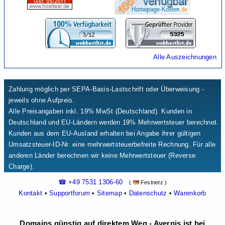
Alle Auszeichnungen
Zahlung möglich per SEPA-Basis-Lastschrift oder Überweisung -
jeweils ohne Aufpreis.
Alle Preisangaben inkl. 19% MwSt (Deutschland). Kunden in
Deutschland und EU-Ländern werden 19% Mehrwertsteuer berechnet.
Kunden aus dem EU-Ausland erhalten bei Angabe ihrer gültigen
Umsatzsteuer-ID-Nr. eine mehrwertsteuerbefreite Rechnung. Für alle
anderen Länder berechnen wir keine Mehrwertsteuer (Reverse
Charge).
☎ +49 7531 1306-60
(
Festnetz )
Kontakt
•
Supportforum
•
Sitemap
•
Datenschutz
•
Warenkorb
Domains günstig auf direktem Weg - Avernis ist bei