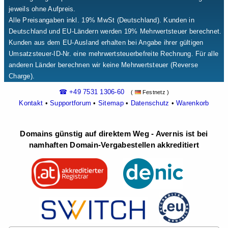
jeweils ohne Aufpreis.
Alle Preisangaben inkl. 19% MwSt (Deutschland). Kunden in
Deutschland und EU-Ländern werden 19% Mehrwertsteuer berechnet.
Kunden aus dem EU-Ausland erhalten bei Angabe ihrer gültigen
Umsatzsteuer-ID-Nr. eine mehrwertsteuerbefreite Rechnung. Für alle
anderen Länder berechnen wir keine Mehrwertsteuer (Reverse
Charge).
☎ +49 7531 1306-60
(
Festnetz )
Kontakt
•
Supportforum
•
Sitemap
•
Datenschutz
•
Warenkorb
Domains günstig auf direktem Weg - Avernis ist bei
namhaften Domain-Vergabestellen akkreditiert