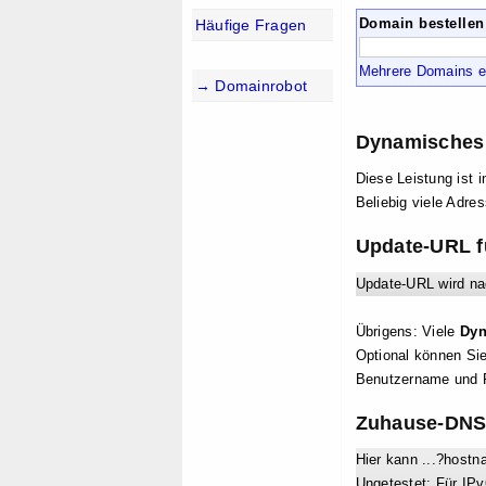
Domain bestellen
Häufige Fragen
Mehrere Domains e
→ Domainrobot
Dynamisches 
Diese Leistung ist i
Beliebig viele Adre
Update-URL f
Update-URL wird na
Übrigens: Viele
Dy
Optional können Si
Benutzername und P
Zuhause-DNS 
Hier kann ...?ho
Ungetestet: Für I