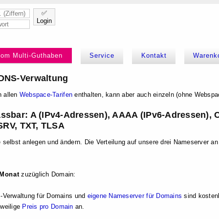
✅
Login
kom Multi-Guthaben
Service
Kontakt
Warenk
DNS-Verwaltung
n allen
Webspace-Tarifen
enthalten, kann aber auch einzeln (ohne Webspa
ssbar: A (IPv4-Adressen), AAAA (IPv6-Adressen),
 SRV, TXT, TLSA
selbst anlegen und ändern. Die Verteilung auf unsere drei Nameserver an
 Monat
zuzüglich Domain:
-Verwaltung für Domains und
eigene Nameserver für Domains
sind kosten
eweilige
Preis pro Domain
an.