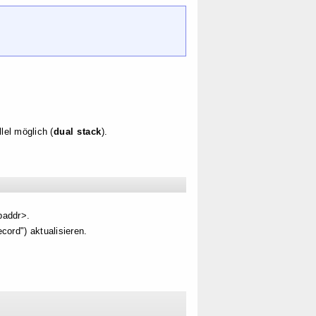
lel möglich (
dual stack
).
paddr>.
ord") aktualisieren.