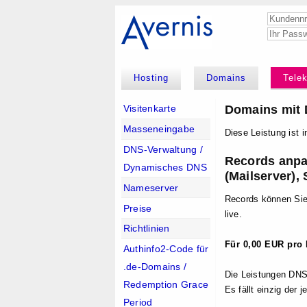
Hosting
Domains
Tele
Domains mit 
Visitenkarte
Masseneingabe
Diese Leistung ist i
DNS-Verwaltung /
Records anpa
Dynamisches DNS
(Mailserver),
Nameserver
Records können Sie 
Preise
live.
Richtlinien
Für 0,00 EUR pro
Authinfo2-Code für
.de-Domains /
Die Leistungen DNS
Redemption Grace
Es fällt einzig der j
Period