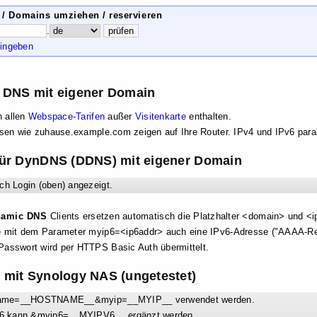
 / Domains umziehen / reservieren
.
ingeben
DNS mit eigener Domain
n allen
Webspace-Tarifen
außer
Visitenkarte
enthalten.
ssen wie zuhause.example.com zeigen auf Ihre Router. IPv4 und IPv6 paral
ür DynDNS (DDNS) mit eigener Domain
ch Login (oben) angezeigt.
namic DNS
Clients ersetzen automatisch die Platzhalter <domain> und <i
e mit dem Parameter myip6=<ip6addr> auch eine IPv6-Adresse ("AAAA-Rec
asswort wird per HTTPS Basic Auth übermittelt.
mit Synology NAS (ungetestet)
stname=__HOSTNAME__&myip=__MYIP__ verwendet werden.
Pv6 kann &myip6=__MYIPV6__ ergänzt werden.