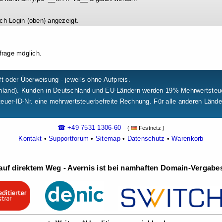
ch Login (oben) angezeigt.
frage möglich.
t oder Überweisung - jeweils ohne Aufpreis.
chland). Kunden in Deutschland und EU-Ländern werden 19% Mehrwertste
teuer-ID-Nr. eine mehrwertsteuerbefreite Rechnung. Für alle anderen Länd
☎ +49 7531 1306-60
(
Festnetz )
Kontakt
•
Supportforum
•
Sitemap
•
Datenschutz
•
Warenkorb
uf direktem Weg - Avernis ist bei namhaften Domain-Vergabest