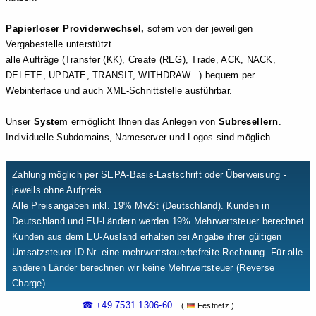
Papierloser Providerwechsel,
sofern von der jeweiligen
Vergabestelle unterstützt.
alle Aufträge (Transfer (KK), Create (REG), Trade, ACK, NACK,
DELETE, UPDATE, TRANSIT, WITHDRAW...) bequem per
Webinterface und auch XML-Schnittstelle ausführbar.
Unser
System
ermöglicht Ihnen das Anlegen von
Subresellern
.
Individuelle Subdomains, Nameserver und Logos sind möglich.
Zahlung möglich per SEPA-Basis-Lastschrift oder Überweisung -
jeweils ohne Aufpreis.
Alle Preisangaben inkl. 19% MwSt (Deutschland). Kunden in
Deutschland und EU-Ländern werden 19% Mehrwertsteuer berechnet.
Kunden aus dem EU-Ausland erhalten bei Angabe ihrer gültigen
Umsatzsteuer-ID-Nr. eine mehrwertsteuerbefreite Rechnung. Für alle
anderen Länder berechnen wir keine Mehrwertsteuer (Reverse
Charge).
☎ +49 7531 1306-60
(
Festnetz )