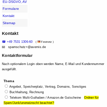
EU-DSGVO, AV
Formulare
Kontakt
Sitemap
Kontakt
☎ +49 7531 1306-60
(
Festnetz )
📧 spam
schutz+@aver
nis.de
Kontaktformular
Nach optionalem Login oben werden Name, E-Mail und Kundennummer
ausgefüllt.
Thema
Angebot, Speicherplatz, Vertrag, Domains, Sonstiges
Buchhaltung, Rechnung
Telekom Multi-Guthaben / Amazon.de Gutscheine
Ordner für
Spam/Junk/unerwünscht beachtet?