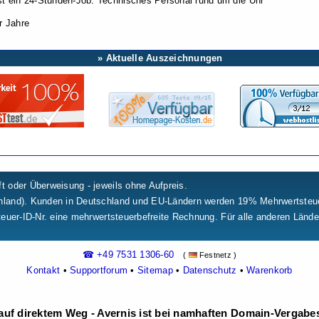
ist ein 24-Stunden-Job. Technisches Personal rund um die Uhr
er Jahre
» Aktuelle Auszeichnungen
t oder Überweisung - jeweils ohne Aufpreis.
chland). Kunden in Deutschland und EU-Ländern werden 19% Mehrwertste
teuer-ID-Nr. eine mehrwertsteuerbefreite Rechnung. Für alle anderen Länd
☎ +49 7531 1306-60
(
Festnetz )
Kontakt
•
Supportforum
•
Sitemap
•
Datenschutz
•
Warenkorb
uf direktem Weg - Avernis ist bei namhaften Domain-Vergabest