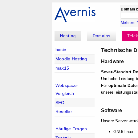
Domain b
Mehrere 
Hosting
Domains
Tele
Technische D
basic
Moodle Hosting
Hardware
max15
Sever-Standort D
Um hohe Leistung b
Webspace-
Für
optimale Date
unsere leistungsst
Vergleich
SEO
Software
Reseller
Unsere Server werd
Häufige Fragen
GNU/Linux
Technik