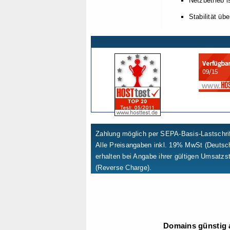
Netzbetrieb 
Stabilität üb
Zahlung möglich per SEPA-Basis-Lastschrif
Alle Preisangaben inkl. 19% MwSt (Deuts
erhalten bei Angabe ihrer gültigen Umsatzs
(Reverse Charge).
Domains günstig a