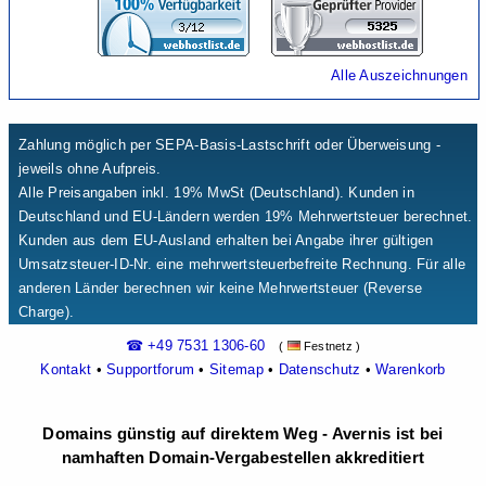
Alle Auszeichnungen
Zahlung möglich per SEPA-Basis-Lastschrift oder Überweisung -
jeweils ohne Aufpreis.
Alle Preisangaben inkl. 19% MwSt (Deutschland). Kunden in
Deutschland und EU-Ländern werden 19% Mehrwertsteuer berechnet.
Kunden aus dem EU-Ausland erhalten bei Angabe ihrer gültigen
Umsatzsteuer-ID-Nr. eine mehrwertsteuerbefreite Rechnung. Für alle
anderen Länder berechnen wir keine Mehrwertsteuer (Reverse
Charge).
☎ +49 7531 1306-60
(
Festnetz )
Kontakt
•
Supportforum
•
Sitemap
•
Datenschutz
•
Warenkorb
Domains günstig auf direktem Weg - Avernis ist bei
namhaften Domain-Vergabestellen akkreditiert