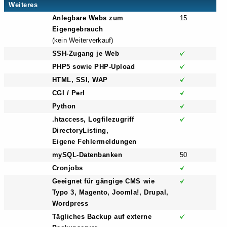
Weiteres
Anlegbare Webs zum
15
Eigengebrauch
(kein Weiterverkauf)
SSH-Zugang je Web
PHP5 sowie PHP-Upload
HTML, SSI, WAP
CGI / Perl
Python
.htaccess, Logfilezugriff
DirectoryListing,
Eigene Fehlermeldungen
mySQL-Datenbanken
50
Cronjobs
Geeignet für gängige CMS wie
Typo 3, Magento, Joomla!, Drupal,
Wordpress
Tägliches Backup auf externe