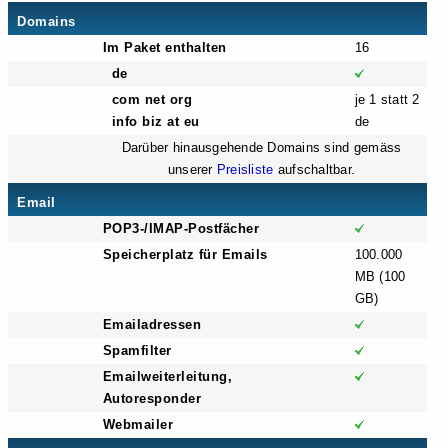
Domains
Im Paket enthalten
16
de
com net org
je 1 statt 2
info biz at eu
de
Darüber hinausgehende Domains sind gemäss
unserer
Preisliste
aufschaltbar.
Email
POP3-/IMAP-Postfächer
Speicherplatz für Emails
100.000
MB (100
GB)
Emailadressen
Spamfilter
Emailweiterleitung,
Autoresponder
Webmailer