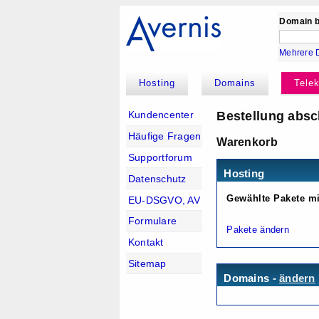
Domain b
Mehrere 
Hosting
Domains
Tele
Bestellung absc
Kundencenter
Häufige Fragen
Warenkorb
Supportforum
Hosting
Datenschutz
Gewählte Pakete m
EU-DSGVO, AV
Formulare
Pakete ändern
Kontakt
Sitemap
Domains -
ändern