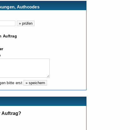
kungen, Authcodes
 Auftrag
er
e
en bitte erst
er Auftrag?