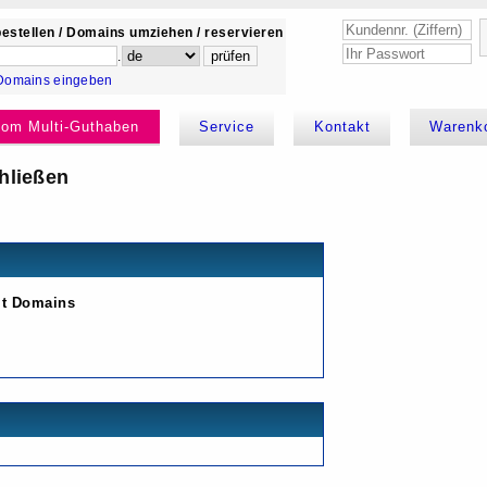
estellen / Domains umziehen / reservieren
.
Domains eingeben
kom Multi-Guthaben
Service
Kontakt
Warenk
hließen
it Domains