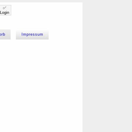
✅
Login
orb
Impressum