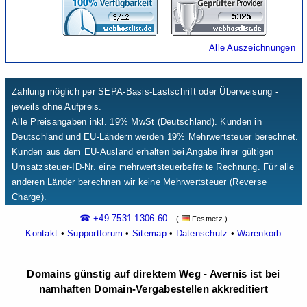
Alle Auszeichnungen
Zahlung möglich per SEPA-Basis-Lastschrift oder Überweisung -
jeweils ohne Aufpreis.
Alle Preisangaben inkl. 19% MwSt (Deutschland). Kunden in
Deutschland und EU-Ländern werden 19% Mehrwertsteuer berechnet.
Kunden aus dem EU-Ausland erhalten bei Angabe ihrer gültigen
Umsatzsteuer-ID-Nr. eine mehrwertsteuerbefreite Rechnung. Für alle
anderen Länder berechnen wir keine Mehrwertsteuer (Reverse
Charge).
☎ +49 7531 1306-60
(
Festnetz )
Kontakt
•
Supportforum
•
Sitemap
•
Datenschutz
•
Warenkorb
Domains günstig auf direktem Weg - Avernis ist bei
namhaften Domain-Vergabestellen akkreditiert