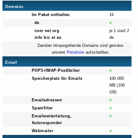
Domains
Im Paket enthalten
16
de
com net org
je 1 statt 2
info biz at eu
de
Darüber hinausgehende Domains sind gemäss
unserer
Preisliste
aufschaltbar.
Email
POP3-/IMAP-Postfächer
Speicherplatz für Emails
100.000
MB (100
GB)
Emailadressen
Spamfilter
Emailweiterleitung,
Autoresponder
Webmailer