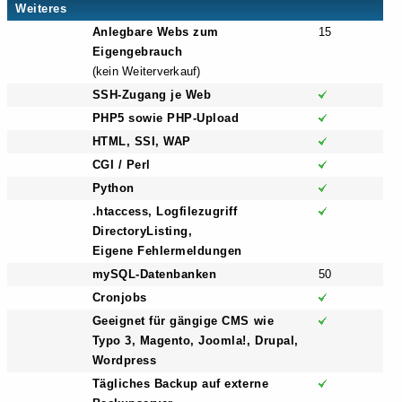
Weiteres
Anlegbare Webs zum
15
Eigengebrauch
(kein Weiterverkauf)
SSH-Zugang je Web
PHP5 sowie PHP-Upload
HTML, SSI, WAP
CGI / Perl
Python
.htaccess, Logfilezugriff
DirectoryListing,
Eigene Fehlermeldungen
mySQL-Datenbanken
50
Cronjobs
Geeignet für gängige CMS wie
Typo 3, Magento, Joomla!, Drupal,
Wordpress
Tägliches Backup auf externe