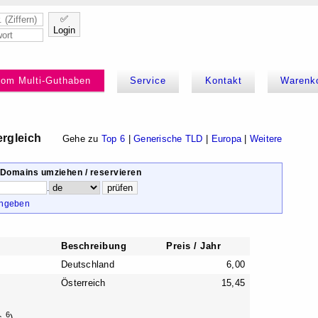
✅
Login
kom Multi-Guthaben
Service
Kontakt
Warenk
rgleich
Gehe zu
Top 6
|
Generische TLD
|
Europa
|
Weitere
 Domains umziehen / reservieren
.
ingeben
Beschreibung
Preis / Jahr
Deutschland
6,00
Österreich
15,45
6