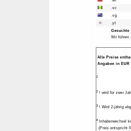
.wf
.vc
.vg
.yt
Gesuchte 
Wir führen 
Alle Preise enth
Angaben in EUR 
1
2
! wird für zwei Jah
3
! Wird 2-jährig ab
4
Inhaberwechsel ko
(Preis entspricht Re