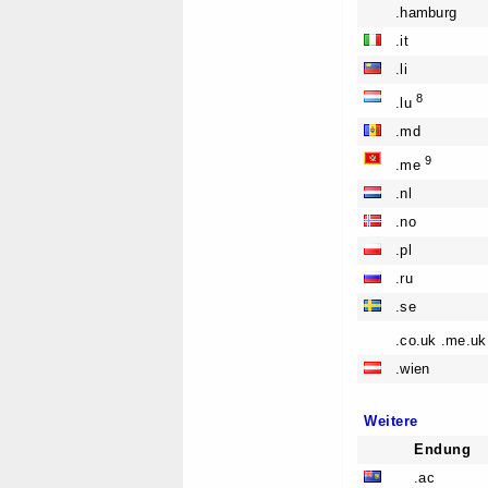
.hamburg
.it
.li
8
.lu
.md
9
.me
.nl
.no
.pl
.ru
.se
.co.uk .me.uk 
.wien
Weitere
Endung
.ac