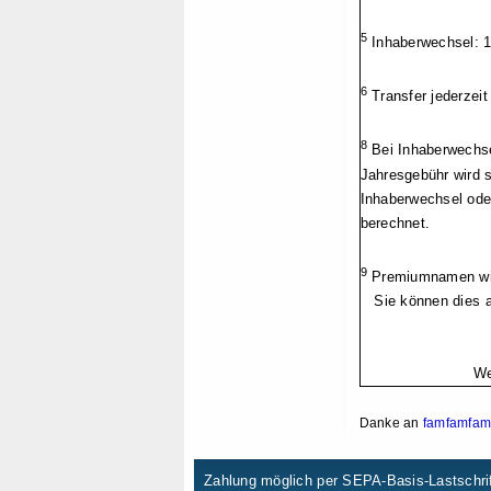
5
Inhaberwechsel: 1
6
Transfer jederzeit
8
Bei Inhaberwechsel
Jahresgebühr wird s
Inhaberwechsel ode
berechnet.
9
Premiumnamen wie
Sie können dies 
We
Danke an
famfamfam
Zahlung möglich per SEPA-Basis-Lastschrif