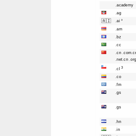
.academy
.ag
🇦🇮
.ai ³
.am
.bz
.cc
.cn .com.c
.net.cn .or
3
.cl
.co
.fm
.gs
.gs
.hn
.in