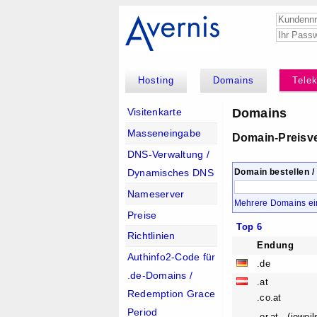
Hosting
Domains
Tele
Domains
Visitenkarte
Masseneingabe
Domain-Preisve
DNS-Verwaltung /
Dynamisches DNS
Domain bestellen /
Nameserver
Mehrere Domains e
Preise
Top 6
Richtlinien
Endung
Authinfo2-Code für
.de
.de-Domains /
.at
Redemption Grace
.co.at
Period