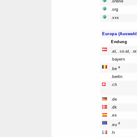
.online
.org
.xxx
Europa (Auswahl
Endung
.at, .co.at, .o
.bayern
4
.be
.berlin
.ch
.de
.dk
.es
4
.eu
.fr