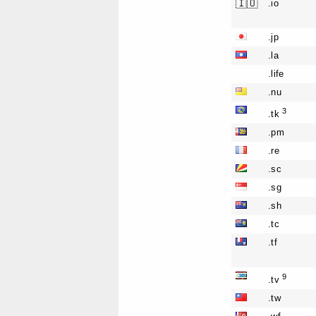
🇮🇴
.io
.jp
.la
.life
.nu
3
.tk
.pm
.re
.sc
.sg
.sh
.tc
.tf
9
.tv
.tw