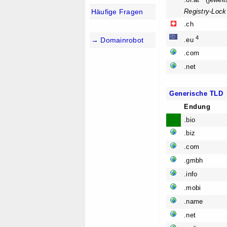
.or.at (jewei
Registry-Lock
Häufige Fragen
.ch
4
→ Domainrobot
.eu
.com
.net
Generische TLD
Endung
.bio
.biz
.com
.gmbh
.info
.mobi
.name
.net