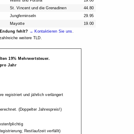
Wallis und Futuna
19.00
St. Vincent und die Grenadinen
44.80
Jungferninseln
29.95
Mayotte
19.00
Endung fehlt?
→ Kontaktieren Sie uns
.
zahlreiche weitere TLD.
alten 19% Mehrwertsteuer.
pro Jahr
re registriert und jährlich verlängert
gerechnet. (Doppelter Jahrespreis!)
stenfplichtig
gistrierung; Restlaufzeit verfällt)