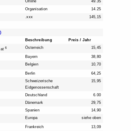
Online
49.35
Organisation
14.25
.xxx
145,15
)
Beschreibung
Preis / Jahr
Österreich
15,45
6
r.at
Bayern
38,80
Belgien
10,70
Berlin
64,25
Schweizerische
15,95
Eidgenossenschaft
Deutschland
6.00
Dänemark
29,75
Spanien
14,90
Europa
siehe oben
Frankreich
13,09