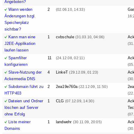
Angeboten?
Wann werden
2
Ga
(02.06.10, 14:33)
Änderungen bzgl.
16:
Speicherplatz
sichtbar?
Kann man eine
1
cvbschule
Ack
(31.03.10, 04:06)
J2EE-Applikation
(31
laufen lassen
Spamfilter
11
Ack
(24.12.08, 02:11)
konfigurieren
(05
Slave-Nutzung der
4
LinkeT
Ack
(29.12.09, 01:23)
Ackermedia DNS
(30
Subdomain führt zu
2
2ea19e760a
2e
(22.12.09, 11:50)
HTTP403
(22
Dateien und Ordner
1
CLG
Ack
(07.12.09, 14:30)
löschen auf Server
Tec
ohne Erfolg
(07
Liste meiner
1
landwehr
Ack
(30.11.09, 20:05)
Domains
(30