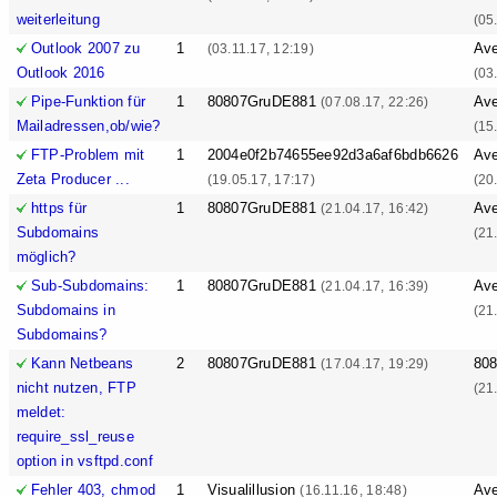
weiterleitung
(05
Outlook 2007 zu
1
Ave
(03.11.17, 12:19)
Outlook 2016
(03
Pipe-Funktion für
1
80807GruDE881
Ave
(07.08.17, 22:26)
Mailadressen,ob/wie?
(15
FTP-Problem mit
1
2004e0f2b74655ee92d3a6af6bdb6626
Ave
Zeta Producer ...
(19.05.17, 17:17)
(20
https für
1
80807GruDE881
Ave
(21.04.17, 16:42)
Subdomains
(21
möglich?
Sub-Subdomains:
1
80807GruDE881
Ave
(21.04.17, 16:39)
Subdomains in
(21
Subdomains?
Kann Netbeans
2
80807GruDE881
80
(17.04.17, 19:29)
nicht nutzen, FTP
(21
meldet:
require_ssl_reuse
option in vsftpd.conf
Fehler 403, chmod
1
Visualillusion
Ave
(16.11.16, 18:48)