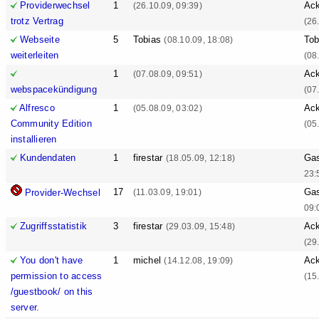
Providerwechsel
1
Ack
(26.10.09, 09:39)
trotz Vertrag
(26
Webseite
5
Tobias
Tob
(08.10.09, 18:08)
weiterleiten
(08
1
Ack
(07.08.09, 09:51)
webspacekündigung
(07
Alfresco
1
Ack
(05.08.09, 03:02)
Community Edition
(05
installieren
Kundendaten
1
firestar
Ga
(18.05.09, 12:18)
23:
17
Ga
Provider-Wechsel
(11.03.09, 19:01)
09:
Zugriffsstatistik
3
firestar
Ack
(29.03.09, 15:48)
(29
You don't have
1
michel
Ack
(14.12.08, 19:09)
permission to access
(15
/guestbook/ on this
server.