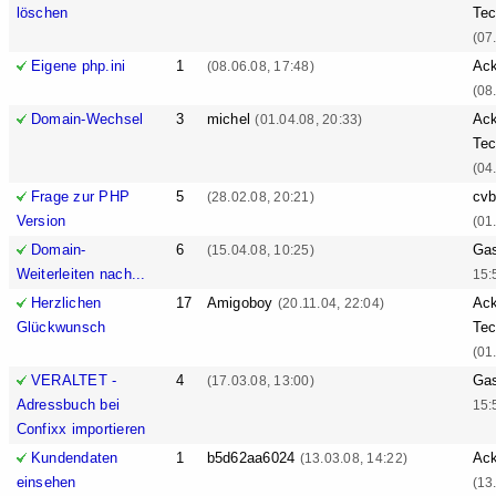
löschen
Tec
(07
Eigene php.ini
1
Ack
(08.06.08, 17:48)
(08
Domain-Wechsel
3
michel
Ack
(01.04.08, 20:33)
Tec
(04
Frage zur PHP
5
cv
(28.02.08, 20:21)
Version
(01
Domain-
6
Ga
(15.04.08, 10:25)
Weiterleiten nach...
15:
Herzlichen
17
Amigoboy
Ack
(20.11.04, 22:04)
Glückwunsch
Tec
(01
VERALTET -
4
Ga
(17.03.08, 13:00)
Adressbuch bei
15:
Confixx importieren
Kundendaten
1
b5d62aa6024
Ack
(13.03.08, 14:22)
einsehen
(13