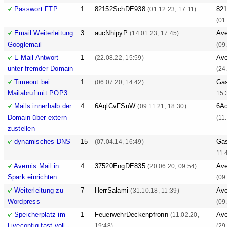
Passwort FTP
1
82152SchDE938
82
(01.12.23, 17:11)
(01
Email Weiterleitung
3
aucNhipyP
Ave
(14.01.23, 17:45)
Googlemail
(09
E-Mail Antwort
1
Ave
(22.08.22, 15:59)
unter fremder Domain
(24
Timeout bei
1
Ga
(06.07.20, 14:42)
Mailabruf mit POP3
15:
Mails innerhalb der
4
6AqlCvFSuW
6A
(09.11.21, 18:30)
Domain über extern
(11
zustellen
dynamisches DNS
15
Ga
(07.04.14, 16:49)
11:
Avernis Mail in
4
37520EngDE835
Ave
(20.06.20, 09:54)
Spark einrichten
(09
Weiterleitung zu
7
HerrSalami
Ave
(31.10.18, 11:39)
Wordpress
(09
Speicherplatz im
1
FeuerwehrDeckenpfronn
Ave
(11.02.20,
Liveconfig fast voll -
19:48)
(29