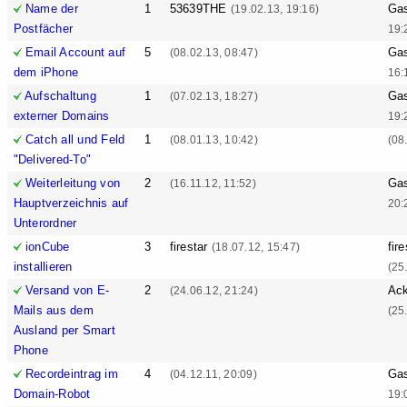
Name der
1
53639THE
Ga
(19.02.13, 19:16)
Postfächer
19:
Email Account auf
5
Ga
(08.02.13, 08:47)
dem iPhone
16:
Aufschaltung
1
Ga
(07.02.13, 18:27)
externer Domains
19:
Catch all und Feld
1
(08.01.13, 10:42)
(08
"Delivered-To"
Weiterleitung von
2
Ga
(16.11.12, 11:52)
Hauptverzeichnis auf
20:
Unterordner
ionCube
3
firestar
fire
(18.07.12, 15:47)
installieren
(25
Versand von E-
2
Ack
(24.06.12, 21:24)
Mails aus dem
(25
Ausland per Smart
Phone
Recordeintrag im
4
Ga
(04.12.11, 20:09)
Domain-Robot
19: