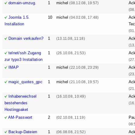
domain-umzug.
1
michel
Ack
(08.12.08, 19:57)
(08
Joomla 1.5.
10
michel
Ack
(04.02.08, 17:48)
Installation
Tec
(01
Domain verkaufen?
1
Ack
(13.11.08, 11:18)
(13
telnet/ssh Zugang
1
Ack
(26.10.08, 21:53)
zur typo3 Installation
(27
IMAP
1
michel
Ack
(22.10.08, 23:29)
(23
magic_quotes_gpc
1
michel
Ack
(21.10.08, 19:57)
(21
Inhaberwechsel
1
Ack
(16.10.08, 10:49)
bestehendes
(16
Hostingpaket
AM-Passwort
2
Pa
(02.10.08, 11:19)
08:
Backup-Dateien
1
Ack
(06.08.08, 21:52)