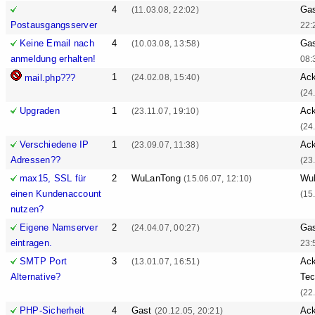
4
Ga
(11.03.08, 22:02)
Postausgangsserver
22:
Keine Email nach
4
Ga
(10.03.08, 13:58)
anmeldung erhalten!
08:
1
Ack
mail.php???
(24.02.08, 15:40)
(24
Upgraden
1
Ack
(23.11.07, 19:10)
(24
Verschiedene IP
1
Ack
(23.09.07, 11:38)
Adressen??
(23
max15, SSL für
2
WuLanTong
Wu
(15.06.07, 12:10)
einen Kundenaccount
(15
nutzen?
Eigene Namserver
2
Ga
(24.04.07, 00:27)
eintragen.
23:
SMTP Port
3
Ack
(13.01.07, 16:51)
Alternative?
Tec
(22
PHP-Sicherheit
4
Gast
Ack
(20.12.05, 20:21)