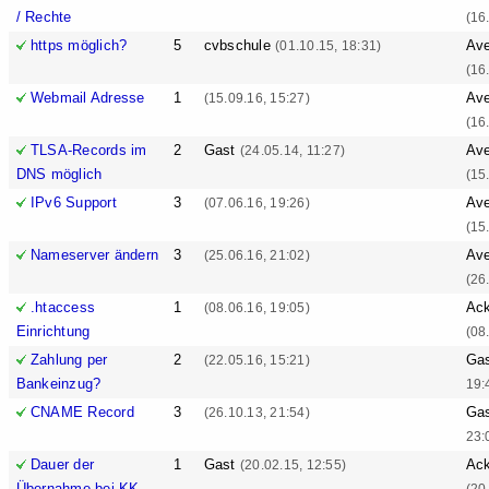
/ Rechte
(16
https möglich?
5
cvbschule
Ave
(01.10.15, 18:31)
(16
Webmail Adresse
1
Ave
(15.09.16, 15:27)
(16
TLSA-Records im
2
Gast
Ave
(24.05.14, 11:27)
DNS möglich
(15
IPv6 Support
3
Ave
(07.06.16, 19:26)
(15
Nameserver ändern
3
Ave
(25.06.16, 21:02)
(26
.htaccess
1
Ack
(08.06.16, 19:05)
Einrichtung
(08
Zahlung per
2
Ga
(22.05.16, 15:21)
Bankeinzug?
19:
CNAME Record
3
Ga
(26.10.13, 21:54)
23:
Dauer der
1
Gast
Ack
(20.02.15, 12:55)
Übernahme bei KK
(20