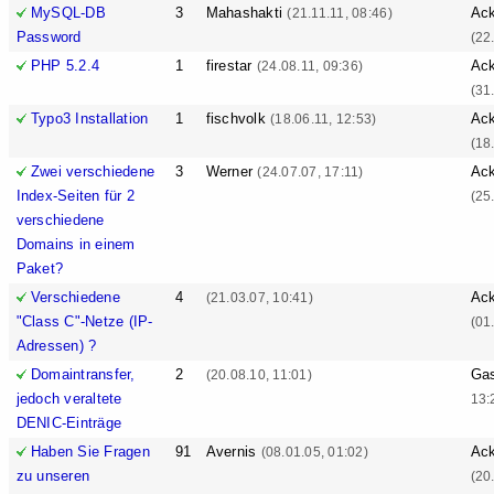
MySQL-DB
3
Mahashakti
Ack
(21.11.11, 08:46)
Password
(22
PHP 5.2.4
1
firestar
Ack
(24.08.11, 09:36)
(31
Typo3 Installation
1
fischvolk
Ack
(18.06.11, 12:53)
(18
Zwei verschiedene
3
Werner
Ack
(24.07.07, 17:11)
Index-Seiten für 2
(25
verschiedene
Domains in einem
Paket?
Verschiedene
4
Ack
(21.03.07, 10:41)
"Class C"-Netze (IP-
(01
Adressen) ?
Domaintransfer,
2
Ga
(20.08.10, 11:01)
jedoch veraltete
13:
DENIC-Einträge
Haben Sie Fragen
91
Avernis
Ack
(08.01.05, 01:02)
zu unseren
(20