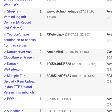
Was tun?
Shopify -
1
wwwcatchupmediade
Ave
(27.08.19,
Verbindung mit
17:38)
(28
Domain (A-Record
und CName)
You don't have
1
XKgbv0zpy
Ave
(28.07.19, 22:36)
permission to access
(29
/ on this server.
Nameserver von
2
ArminMiedl
Ga
(23.06.19, 15:06)
Cloudflare eintragen
10:
Domain
3
19059UrbDE828
Ave
(21.09.18, 17:15)
Weiterleitung
(21
Multiple File
1
60385LedDE434
60
(08.05.18, 13:56)
Upload - Kein Upload
(08
in das FTP-Upload-
Verzeichnis möglich
POP
1
Ave
(05.05.18, 11:02)
(07
subdomain
1
Ave
(04.11.17, 14:10)