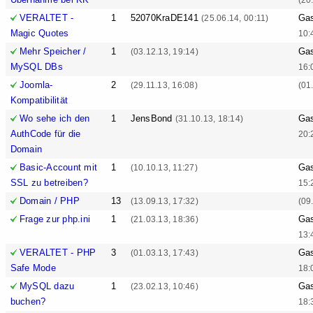
VERALTET -
1
52070KraDE141
Ga
(25.06.14, 00:11)
Magic Quotes
10:
Mehr Speicher /
1
Ga
(03.12.13, 19:14)
MySQL DBs
16:
Joomla-
2
(29.11.13, 16:08)
(01
Kompatibilität
Wo sehe ich den
1
JensBond
Ga
(31.10.13, 18:14)
AuthCode für die
20:
Domain
Basic-Account mit
1
Ga
(10.10.13, 11:27)
SSL zu betreiben?
15:
Domain / PHP
13
(13.09.13, 17:32)
(09
Frage zur php.ini
1
Ga
(21.03.13, 18:36)
13:
VERALTET - PHP
3
Ga
(01.03.13, 17:43)
Safe Mode
18:
MySQL dazu
1
Ga
(23.02.13, 10:46)
buchen?
18: