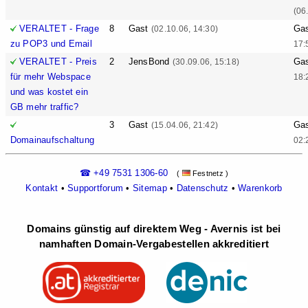
(06
VERALTET - Frage
8
Gast
Ga
(02.10.06, 14:30)
zu POP3 und Email
17:
VERALTET - Preis
2
JensBond
Ga
(30.09.06, 15:18)
für mehr Webspace
18:
und was kostet ein
GB mehr traffic?
3
Gast
Ga
(15.04.06, 21:42)
Domainaufschaltung
02:
☎ +49 7531 1306-60
(
Festnetz )
Kontakt
•
Supportforum
•
Sitemap
•
Datenschutz
•
Warenkorb
Domains günstig auf direktem Weg - Avernis ist bei
namhaften Domain-Vergabestellen akkreditiert