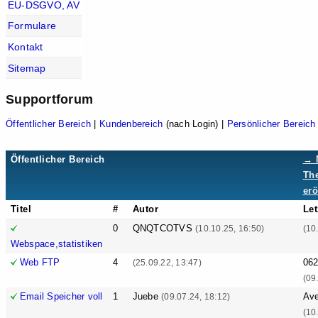
EU-DSGVO, AV
Formulare
Kontakt
Sitemap
Supportforum
Öffentlicher Bereich
|
Kundenbereich
(nach Login) |
Persönlicher Bereich
Öffentlicher Bereich
→ 
Th
erö
Titel
#
Autor
Let
0
QNQTCOTVS
(10.10.25, 16:50)
(10
Webspace,statistiken
Web FTP
4
06
(25.09.22, 13:47)
(09
Email Speicher voll
1
Juebe
Ave
(09.07.24, 18:12)
(10