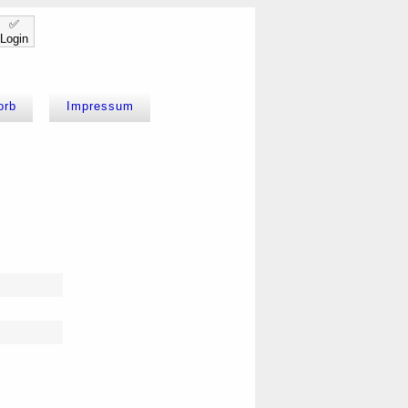
✅
Login
orb
Impressum