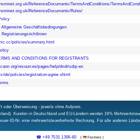
nominet.org.uk/ReferenceDocuments/TermsAndConditions/TermsAndCondi
nominet.org.uk/ReferenceDocuments/Rules/
olicy
t Allgemeine Geschäftsbedingungen
t Registrierungsrichtlinien
ic.cc/policies/summary.html
olicy
TERMS AND CONDITIONS FOR REGISTRANTS
cann.org/resources/pages/help/dndr/udrp-en
v/de/policies/registration-agree.shtml
Terms
t oder Überweisung - jeweils ohne Aufpreis.
chland). Kunden in Deutschland und EU-Ländern werden 19% Mehrwertste
teuer-ID-Nr. eine mehrwertsteuerbefreite Rechnung. Für alle anderen Länd
☎ +49 7531 1306-60
(
Festnetz )