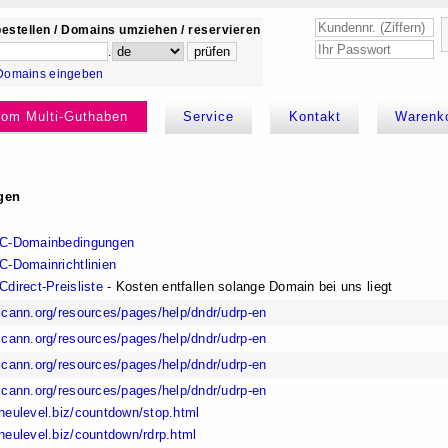
estellen / Domains umziehen / reservieren
.
Domains eingeben
kom Multi-Guthaben
Service
Kontakt
Warenk
gen
C-Domainbedingungen
-Domainrichtlinien
direct-Preisliste
- Kosten entfallen solange Domain bei uns liegt
cann.org/resources/pages/help/dndr/udrp-en
cann.org/resources/pages/help/dndr/udrp-en
cann.org/resources/pages/help/dndr/udrp-en
cann.org/resources/pages/help/dndr/udrp-en
eulevel.biz/countdown/stop.html
eulevel.biz/countdown/rdrp.html