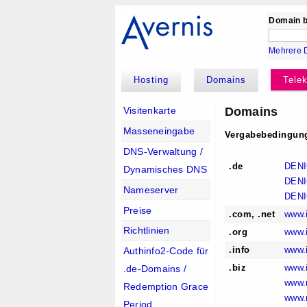
Domain b
Mehrere 
Hosting
Domains
Tele
Domains
Visitenkarte
Masseneingabe
Vergabebedingun
DNS-Verwaltung /
.de
DENI
Dynamisches DNS
DENIC
Nameserver
DENIC
Preise
.com, .net
www.i
Richtlinien
.org
www.i
.info
www.i
Authinfo2-Code für
.biz
www.i
.de-Domains /
www.n
Redemption Grace
www.n
Period