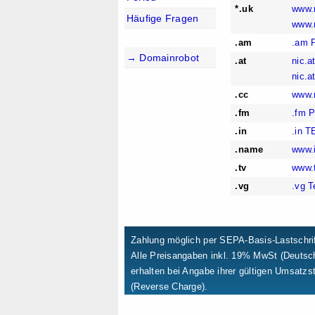
*.uk
www.
Häufige Fragen
www.
.am
.am P
→ Domainrobot
.at
nic.a
nic.a
.cc
www.n
.fm
.fm P
.in
.in 
.name
www.i
.tv
www.t
.vg
.vg 
Zahlung möglich per SEPA-Basis-Lastschrif
Alle Preisangaben inkl. 19% MwSt (Deuts
erhalten bei Angabe ihrer gültigen Umsatzs
(Reverse Charge).