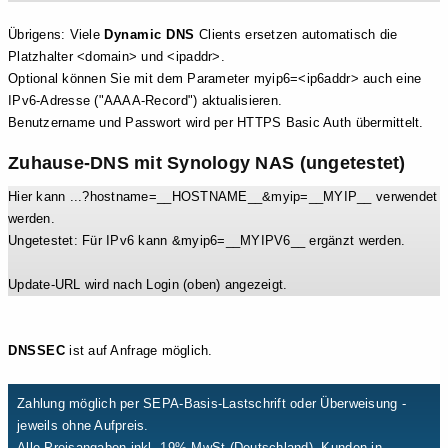
Übrigens: Viele
Dynamic DNS
Clients ersetzen automatisch die
Platzhalter <domain> und <ipaddr>.
Optional können Sie mit dem Parameter myip6=<ip6addr> auch eine
IPv6-Adresse ("AAAA-Record") aktualisieren.
Benutzername und Passwort wird per HTTPS Basic Auth übermittelt.
Zuhause-DNS mit Synology NAS (ungetestet)
Hier kann ...?hostname=__HOSTNAME__&myip=__MYIP__ verwendet
werden.
Ungetestet: Für IPv6 kann &myip6=__MYIPV6__ ergänzt werden.
Update-URL wird nach Login (oben) angezeigt.
DNSSEC
ist auf Anfrage möglich.
Zahlung möglich per SEPA-Basis-Lastschrift oder Überweisung -
jeweils ohne Aufpreis.
Alle Preisangaben inkl. 19% MwSt (Deutschland). Kunden in