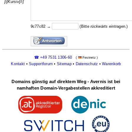
[i]Kursiv[/i]
9c77c82 →
(Bitte
rückw
ärts
eintragen.)
☎ +49 7531 1306-60
(
Festnetz )
Kontakt
•
Supportforum
•
Sitemap
•
Datenschutz
•
Warenkorb
Domains günstig auf direktem Weg - Avernis ist bei
namhaften Domain-Vergabestellen akkreditiert