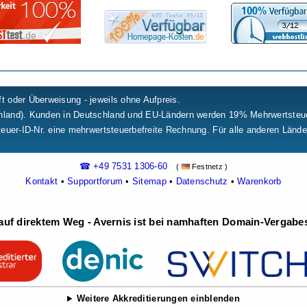
t oder Überweisung - jeweils ohne Aufpreis.
chland). Kunden in Deutschland und EU-Ländern werden 19% Mehrwertste
teuer-ID-Nr. eine mehrwertsteuerbefreite Rechnung. Für alle anderen Länd
☎ +49 7531 1306-60
(
Festnetz )
Kontakt
•
Supportforum
•
Sitemap
•
Datenschutz
•
Warenkorb
uf direktem Weg - Avernis ist bei namhaften Domain-Vergabest
Weitere Akkreditierungen einblenden