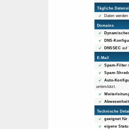
Tägliche Datens
Daten werden 
Domains
Dynamische
DNS-Konfigu
DNSSEC
auf
E-Mail
Spam-Filter
m
Spam-Shred
Auto-Konfigu
unterstützt.
Weiterleitun
Abwesenheit
Technische Deta
geeignet fü
eigene Statu