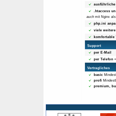
ausführliche
.htaccess u
auch
mit Nginx als
php.ini anpa
viele weiter
komfortable
Support
per E-Mail
per Telefon
+
Vertragliches
basic
Mindest
profi
Mindestl
premium, bu