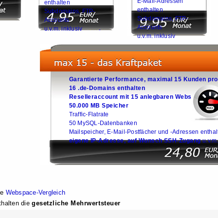
E-Mail-Adressen
enthalten
enthalten
Subdomains, FTP-
Subdomains, FTP-
Accounts
Accounts
u.v.m. inklusiv
u.v.m. inklusiv
Garantierte Performance, maximal 15 Kunden pro
16 .de-Domains enthalten
Reselleraccount mit 15 anlegbaren Webs
50.000 MB Speicher
Traffic-Flatrate
50 MySQL-Datenbanken
Mailspeicher, E-Mail-Postfächer und -Adressen enthal
eigene IP-Adresse, auf Wunsch SSH-Zugang
u.v.m.
he
Webspace-Vergleich
thalten die
gesetzliche Mehrwertsteuer