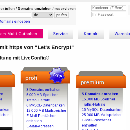
estellen / Domains umziehen / reservieren
.
Domains eingeben
kom Multi-Guthaben
Service
Kontakt
Warenk
it https von "Let's Encrypt"
tung mit LiveConfig®
3 Domains enthalten
en
5 Domains enthalten
5.000 MB Speicher
er
15.000 MB Speicher
Traffic-Flatrate
Traffic-Flatrate
6 MySQL-Datenbanken
anken
15 MySQL-Datenbanken
12.000 MB Mailspeicher
icher
25.000 MB Mailspeicher
E-Mail-Postfächer
r
E-Mail-Postfächer
enthalten
enthalten
E-Mail-Adressen