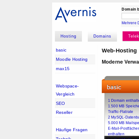
Domain b
Mehrere 
Hosting
Domains
Tele
Web-Hosting m
basic
Moodle Hosting
Moderne Verwal
max15
Webspace-
Vergleich
1 Domain enthalt
SEO
1.500 MB Speich
Traffic-Flatrate
Reseller
2 MySQL-Datenb
5.000 MB Mailspe
E-Mail-Postfäche
Häufige Fragen
enthalten
Technik