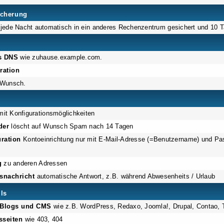
icherung
jede Nacht automatisch in ein anderes Rechenzentrum gesichert und 10 T
s DNS
wie zuhause.example.com.
ration
 Wunsch.
it Konfigurationsmöglichkeiten
der
löscht auf Wunsch Spam nach 14 Tagen
ration
Kontoeinrichtung nur mit E-Mail-Adresse (=Benutzername) und Pa
g
zu anderen Adressen
snachricht
automatische Antwort, z.B. während Abwesenheits / Urlaub
ils
r Blogs und CMS
wie z.B. WordPress, Redaxo, Joomla!, Drupal, Contao, 
sseiten
wie 403, 404