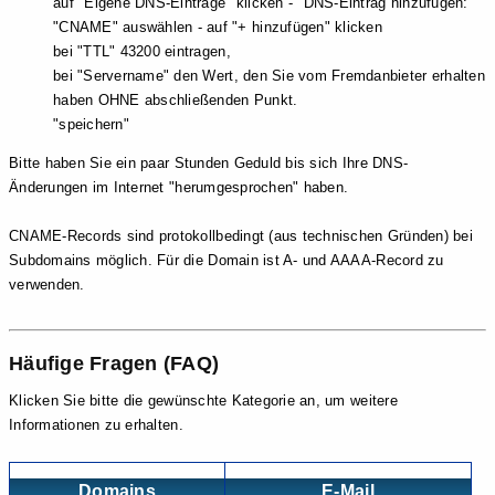
auf "Eigene DNS-Einträge" klicken - "DNS-Eintrag hinzufügen:"
"CNAME" auswählen - auf "+ hinzufügen" klicken
bei "TTL" 43200 eintragen,
bei "Servername" den Wert, den Sie vom Fremdanbieter erhalten
haben OHNE abschließenden Punkt.
"speichern"
Bitte haben Sie ein paar Stunden Geduld bis sich Ihre DNS-
Änderungen im Internet "herumgesprochen" haben.
CNAME-Records sind protokollbedingt (aus technischen Gründen) bei
Subdomains möglich. Für die Domain ist A- und AAAA-Record zu
verwenden.
Häufige Fragen (FAQ)
Klicken Sie bitte die gewünschte Kategorie an, um weitere
Informationen zu erhalten.
Domains
E-Mail