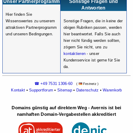
Unser Partnerprogramm
Sonstige Fragen und
Antworten
Hier finden Sie
Wissenswertes zu unserem
Sonstige Fragen, die in keine der
attraktiven Partnerprogramm
obigen Rubriken passen, werden
und unseren Bedingungen.
hier beantwortet. Falls Sie auch
hier nicht fündig werden sollten,
zögern Sie nicht, uns zu
kontaktieren
- unser
Kundenservice ist gerne für Sie
da.
☎ +49 7531 1306-60
(
Festnetz )
Kontakt
•
Supportforum
•
Sitemap
•
Datenschutz
•
Warenkorb
Domains günstig auf direktem Weg - Avernis ist bei
namhaften Domain-Vergabestellen akkreditiert