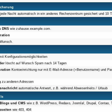
icherung
jede Nacht automatisch in ein anderes Rechenzentrum gesichert und 10 T
s DNS
wie zuhause.example.com.
ration
 Wunsch.
it Konfigurationsmöglichkeiten
der
löscht auf Wunsch Spam nach 14 Tagen
ration
Kontoeinrichtung nur mit E-Mail-Adresse (=Benutzername) und Pa
g
zu anderen Adressen
snachricht
automatische Antwort, z.B. während Abwesenheits / Urlaub
ils
r Blogs und CMS
wie z.B. WordPress, Redaxo, Joomla!, Drupal, Contao, 
sseiten
wie 403, 404