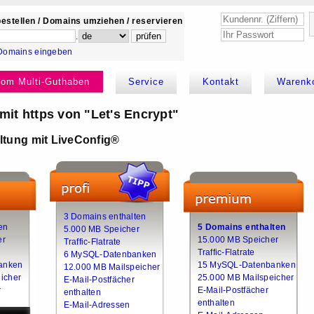
estellen / Domains umziehen / reservieren
.
Domains eingeben
kom Multi-Guthaben
Service
Kontakt
Warenk
it https von "Let's Encrypt"
tung mit LiveConfig®
3 Domains enthalten
en
5 Domains enthalten
5.000 MB Speicher
er
15.000 MB Speicher
Traffic-Flatrate
Traffic-Flatrate
6 MySQL-Datenbanken
anken
15 MySQL-Datenbanken
12.000 MB Mailspeicher
icher
25.000 MB Mailspeicher
E-Mail-Postfächer
r
E-Mail-Postfächer
enthalten
enthalten
E-Mail-Adressen