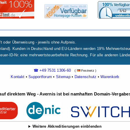
t oder Überweisung - jeweils ohne Aufpreis.
chland). Kunden in Deutschland und EU-Ländern werden 19% Mehrwertste
teuer-ID-Nr. eine mehrwertsteuerbefreite Rechnung. Für alle anderen Länd
☎ +49 7531 1306-60
(
Festnetz )
Kontakt
•
Supportforum
•
Sitemap
•
Datenschutz
•
Warenkorb
uf direktem Weg - Avernis ist bei namhaften Domain-Vergabest
Weitere Akkreditierungen einblenden