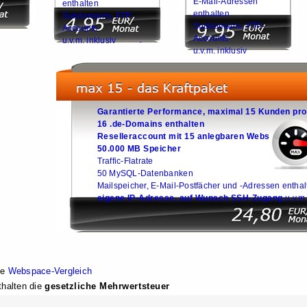
E-Mail-Adressen
enthalten
enthalten
Subdomains, FTP-
Subdomains, FTP-
Accounts
Accounts
u.v.m. inklusiv
u.v.m. inklusiv
Garantierte Performance, maximal 15 Kunden pro
16 .de-Domains enthalten
Reselleraccount mit 15 anlegbaren Webs
50.000 MB Speicher
Traffic-Flatrate
50 MySQL-Datenbanken
Mailspeicher, E-Mail-Postfächer und -Adressen enthal
eigene IP-Adresse, auf Wunsch SSH-Zugang
u.v.m.
he
Webspace-Vergleich
thalten die
gesetzliche Mehrwertsteuer