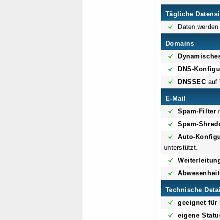
Tägliche Datens
Daten werden 
Domains
Dynamische
DNS-Konfigu
DNSSEC
auf
E-Mail
Spam-Filter
m
Spam-Shred
Auto-Konfigu
unterstützt.
Weiterleitun
Abwesenheit
Technische Deta
geeignet fü
eigene Statu