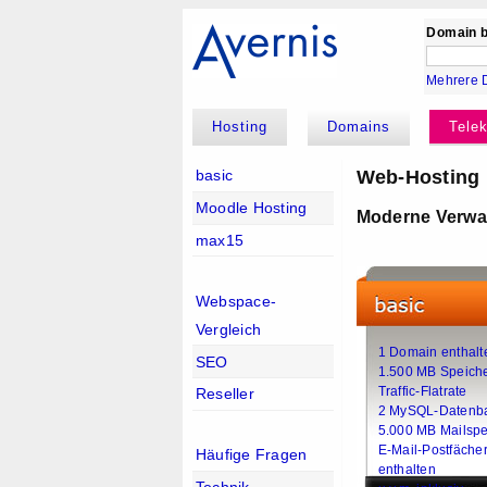
Domain b
Mehrere 
Hosting
Domains
Tele
Web-Hosting m
basic
Moodle Hosting
Moderne Verwal
max15
Webspace-
Vergleich
1 Domain enthalt
SEO
1.500 MB Speich
Traffic-Flatrate
Reseller
2 MySQL-Datenb
5.000 MB Mailspe
E-Mail-Postfäche
Häufige Fragen
enthalten
Technik