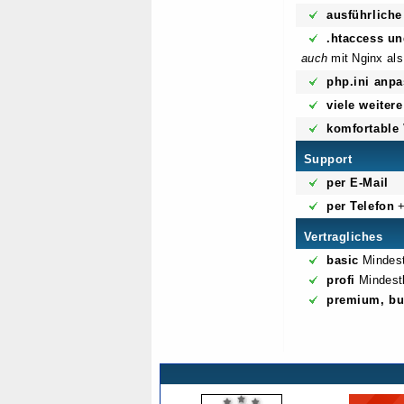
ausführliche
.htaccess u
auch
mit Nginx als
php.ini anpa
viele weiter
komfortable
Support
per E-Mail
per Telefon
+
Vertragliches
basic
Mindest
profi
Mindestl
premium, bu