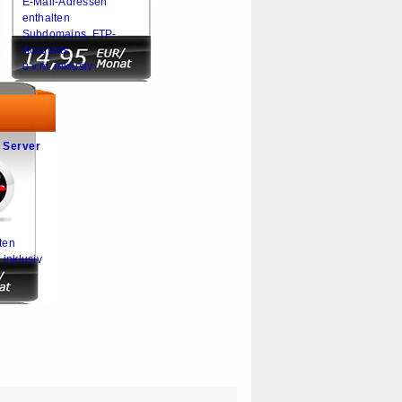
E-Mail-Adressen
enthalten
Subdomains, FTP-
Accounts
u.v.m. inklusiv
 Server
ten
 inklusiv