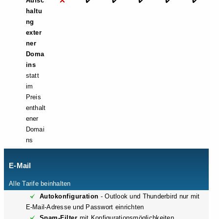
Aufsc
✔️
✔️
✔️
✔️
✔️
haltu
ng
exter
ner
Doma
ins
statt
im
Preis
enthalt
ener
Domai
ns
E-Mail
Alle Tarife beinhalten
Autokonfiguration
- Outlook und Thunderbird nur mit
E-Mail-Adresse und Passwort einrichten
Spam-Filter
mit Konfigurationsmöglichkeiten