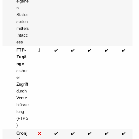
eigene
n
Status
seiten
mittels
.htacc
ess
FTP-
1
✔️
✔️
✔️
✔️
✔️
Zugä
nge
sicher
er
Zugriff
durch
Versc
hlüsse
lung
(FTPS
)
Cronj
✔️
✔️
✔️
✔️
✔️