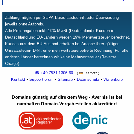
Zahlung möglich per SEPA-Basis-Lastschrift oder Überweisung -
jeweils ohne Aufpreis.
Alle Preisangaben inkl. 19% MwSt (Deutschland). Kunden in
Deutschland und EU-Ländern werden 19% Mehrwertsteuer berechnet.
Kunden aus dem EU-Ausland erhalten bei Angabe ihrer gültigen
Umsatzsteuer-ID-Nr. eine mehrwertsteuerbefreite Rechnung. Für alle
anderen Länder berechnen wir keine Mehrwertsteuer (Reverse
Charge).
☎ +49 7531 1306-60
(
Festnetz )
Kontakt
•
Supportforum
•
Sitemap
•
Datenschutz
•
Warenkorb
Domains günstig auf direktem Weg - Avernis ist bei
namhaften Domain-Vergabestellen akkreditiert