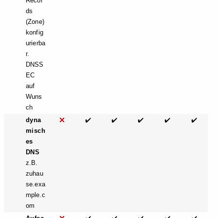
Recor
ds
(Zone)
konfig
urierba
r.
DNSS
EC
auf
Wuns
ch
dyna
✔️
✔️
✔️
✔️
✔️
misch
es
DNS
z.B.
zuhau
se.exa
mple.c
om