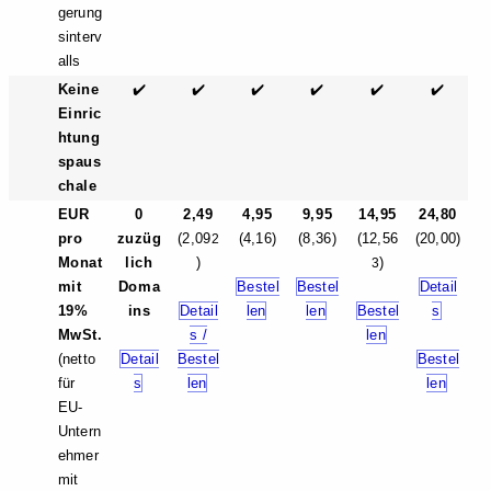
gerung
sinterv
alls
Keine
✔️
✔️
✔️
✔️
✔️
✔️
Einric
htung
spaus
chale
EUR
0
2,49
4,95
9,95
14,95
24,80
pro
zuzüg
(2,09
(4,16)
(8,36)
(12,56
(20,00)
2
Monat
lich
)
)
3
mit
Doma
Bestel
Bestel
Detail
19%
ins
Detail
len
len
Bestel
s
MwSt.
s /
len
(netto
Detail
Bestel
Bestel
für
s
len
len
EU-
Untern
ehmer
mit