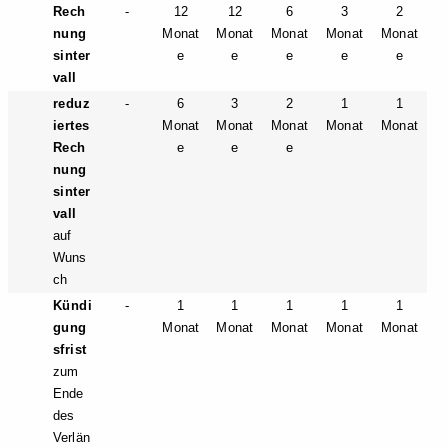
Rech
-
12
12
6
3
2
nung
Monat
Monat
Monat
Monat
Monat
sinter
e
e
e
e
e
vall
reduz
-
6
3
2
1
1
iertes
Monat
Monat
Monat
Monat
Monat
Rech
e
e
e
nung
sinter
vall
auf
Wuns
ch
Kündi
-
1
1
1
1
1
gung
Monat
Monat
Monat
Monat
Monat
sfrist
zum
Ende
des
Verlän