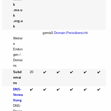
k
.me.u
k
.org.u
k
gemäß
Domain-Preisübersicht
Weiter
e
Endun
gen /
Domai
ns
Subd
20
✔️
✔️
✔️
✔️
✔️
omai
ns
DNS-
✔️
✔️
✔️
✔️
✔️
✔️
Verwa
ltung
DNS-