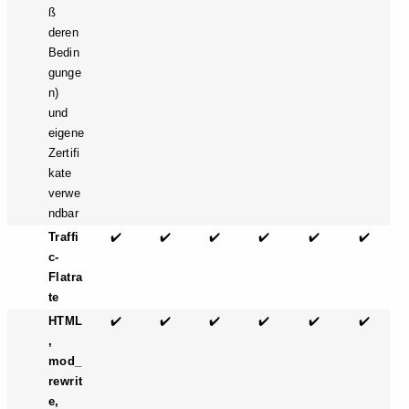
ß
deren
Bedin
gunge
n)
und
eigene
Zertifi
kate
verwe
ndbar
Traffi
✔️
✔️
✔️
✔️
✔️
✔️
c-
Flatra
te
HTML
✔️
✔️
✔️
✔️
✔️
✔️
,
mod_
rewrit
e,