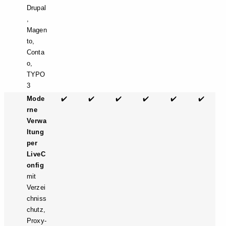
Drupal
,
Magen
to,
Conta
o,
TYPO
3
Mode
✔️
✔️
✔️
✔️
✔️
✔️
rne
Verwa
ltung
per
LiveC
onfig
mit
Verzei
chniss
chutz,
Proxy-