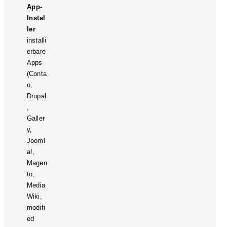
App-
Instal
ler
installi
erbare
Apps
(Conta
o,
Drupal
,
Galler
y,
Jooml
a!,
Magen
to,
Media
Wiki,
modifi
ed