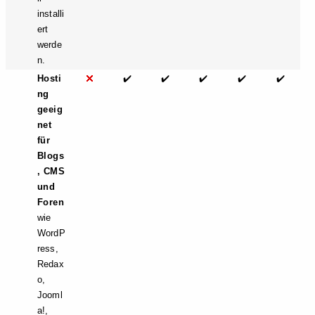
installi
ert
werde
n.
Hosti
✔️
✔️
✔️
✔️
✔️
ng
geeig
net
für
Blogs
, CMS
und
Foren
wie
WordP
ress,
Redax
o,
Jooml
a!,