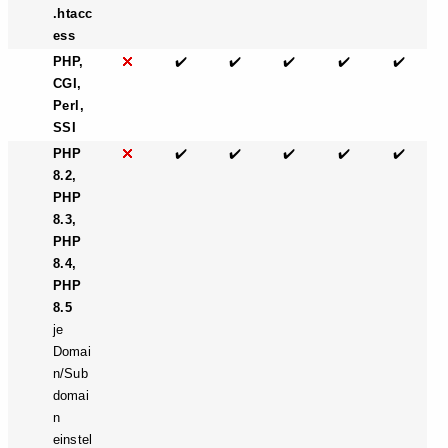
.htacc
ess
PHP,
✔️
✔️
✔️
✔️
✔️
CGI,
Perl,
SSI
PHP
✔️
✔️
✔️
✔️
✔️
8.2,
PHP
8.3,
PHP
8.4,
PHP
8.5
je
Domai
n/Sub
domai
n
einstel