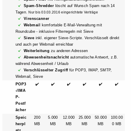
Spam-Shredder
löscht auf Wunsch Spam nach 14
Tagen.
Nur bis 03.03.2016 eingerichtete Verträge
Virenscanner
Webmail
komfortable E-Mail-Verwaltung mit
Roundcube - inklusive Filterregeln mit Sieve
Sieve
inkl. eigener Sieve-Scripte. Verschlüsselt direkt
und auch per Webmail erreichbar
Weiterleitung
zu anderen Adressen
Abwesenheitsnachricht
automatische Antwort, z.B.
während Abwesenheit / Urlaub
Verschlüsselter Zugriff
für POP3, IMAP, SMTP,
Webmail, Sieve
POP3
✔️
✔️
✔️
✔️
✔️
✔️
-/IMA
P-
Postf
ächer
Speic
200
5.000
12.000
25.000
50.000
100.00
herpl
MB
MB
MB
MB
MB
0 MB
atz