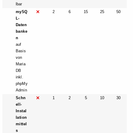
lbar
mySQ
2
6
15
25
50
L-
Daten
banke
n
auf
Basis
von
Maria
DB
inkl.
phpMy
Admin
Schn
1
2
5
10
30
ell-
Instal
lation
mittel
s