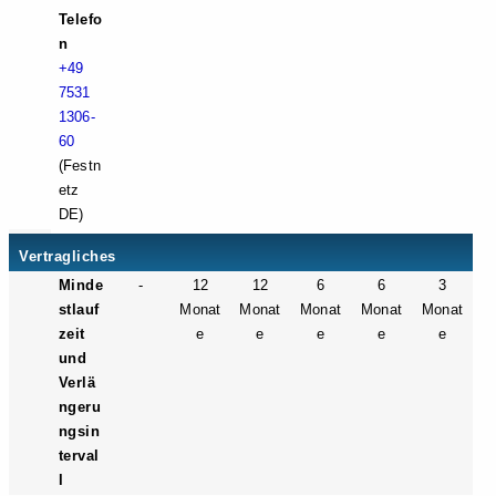
Telefo
n
+49
7531
1306-
60
(Festn
etz
DE)
Vertragliches
Minde
-
12
12
6
6
3
stlauf
Monat
Monat
Monat
Monat
Monat
zeit
e
e
e
e
e
und
Verlä
ngeru
ngsin
terval
l