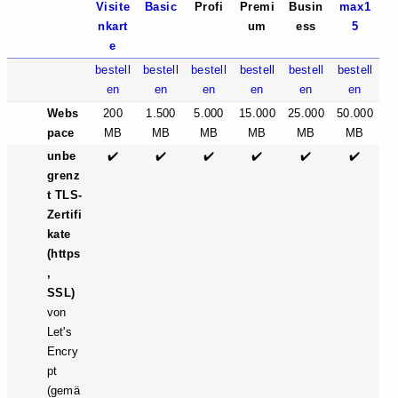
Visite
Basic
Profi
Premi
Busin
max1
nkart
um
ess
5
e
bestell
bestell
bestell
bestell
bestell
bestell
en
en
en
en
en
en
Webs
200
1.500
5.000
15.000
25.000
50.000
pace
MB
MB
MB
MB
MB
MB
unbe
✔️
✔️
✔️
✔️
✔️
✔️
grenz
t TLS-
Zertifi
kate
(https
,
SSL)
von
Let's
Encry
pt
(gemä