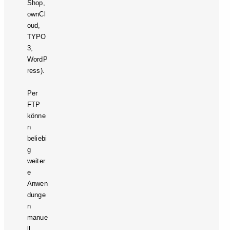
Shop,
ownCl
oud,
TYPO
3,
WordP
ress).
Per
FTP
könne
n
beliebi
g
weiter
e
Anwen
dunge
n
manue
ll