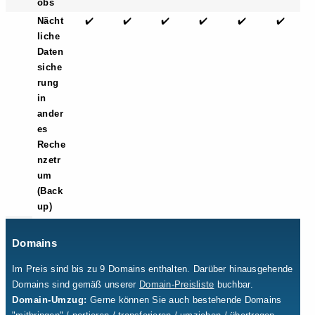
obs
Nächt
✔️
✔️
✔️
✔️
✔️
✔️
liche
Daten
siche
rung
in
ander
es
Reche
nzetr
um
(Back
up)
Domains
Im Preis sind bis zu 9 Domains enthalten. Darüber hinausgehende
Domains sind gemäß unserer
Domain-Preisliste
buchbar.
Domain-Umzug:
Gerne können Sie auch bestehende Domains