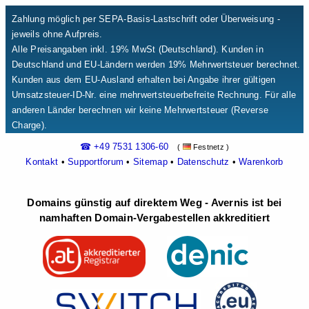
Zahlung möglich per SEPA-Basis-Lastschrift oder Überweisung -
jeweils ohne Aufpreis.
Alle Preisangaben inkl. 19% MwSt (Deutschland). Kunden in
Deutschland und EU-Ländern werden 19% Mehrwertsteuer berechnet.
Kunden aus dem EU-Ausland erhalten bei Angabe ihrer gültigen
Umsatzsteuer-ID-Nr. eine mehrwertsteuerbefreite Rechnung. Für alle
anderen Länder berechnen wir keine Mehrwertsteuer (Reverse
Charge).
☎ +49 7531 1306-60
(
Festnetz )
Kontakt
•
Supportforum
•
Sitemap
•
Datenschutz
•
Warenkorb
Domains günstig auf direktem Weg - Avernis ist bei
namhaften Domain-Vergabestellen akkreditiert