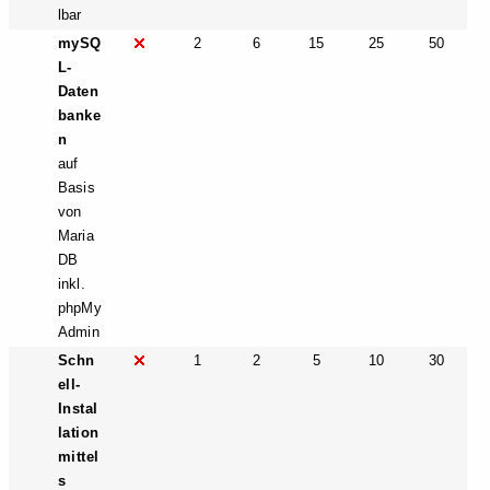
lbar
mySQ
2
6
15
25
50
L-
Daten
banke
n
auf
Basis
von
Maria
DB
inkl.
phpMy
Admin
Schn
1
2
5
10
30
ell-
Instal
lation
mittel
s