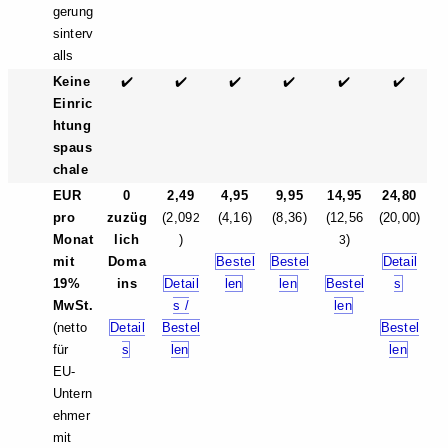
gerung
sinterv
alls
Keine
✔️
✔️
✔️
✔️
✔️
✔️
Einric
htung
spaus
chale
EUR
0
2,49
4,95
9,95
14,95
24,80
pro
zuzüg
(2,09
(4,16)
(8,36)
(12,56
(20,00)
2
Monat
lich
)
)
3
mit
Doma
Bestel
Bestel
Detail
19%
ins
Detail
len
len
Bestel
s
MwSt.
s /
len
(netto
Detail
Bestel
Bestel
für
s
len
len
EU-
Untern
ehmer
mit