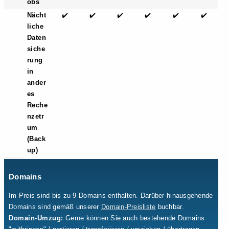
obs
Nächt
✔️
✔️
✔️
✔️
✔️
✔️
liche
Daten
siche
rung
in
ander
es
Reche
nzetr
um
(Back
up)
Domains
Im Preis sind bis zu 9 Domains enthalten. Darüber hinausgehende
Domains sind gemäß unserer
Domain-Preisliste
buchbar.
Domain-Umzug:
Gerne können Sie auch bestehende Domains