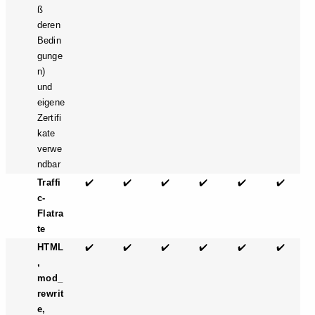
ß
deren
Bedin
gunge
n)
und
eigene
Zertifi
kate
verwe
ndbar
Traffi
✔️
✔️
✔️
✔️
✔️
✔️
c-
Flatra
te
HTML
✔️
✔️
✔️
✔️
✔️
✔️
,
mod_
rewrit
e,