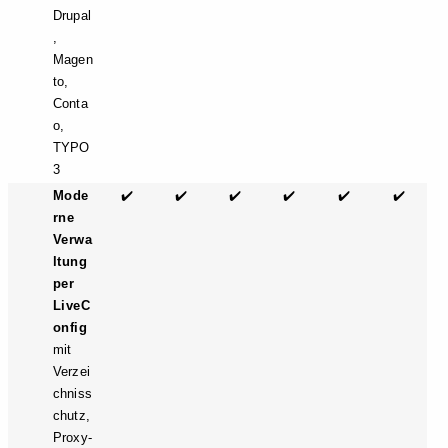
Drupal
,
Magen
to,
Conta
o,
TYPO
3
Mode
✔️
✔️
✔️
✔️
✔️
✔️
rne
Verwa
ltung
per
LiveC
onfig
mit
Verzei
chniss
chutz,
Proxy-