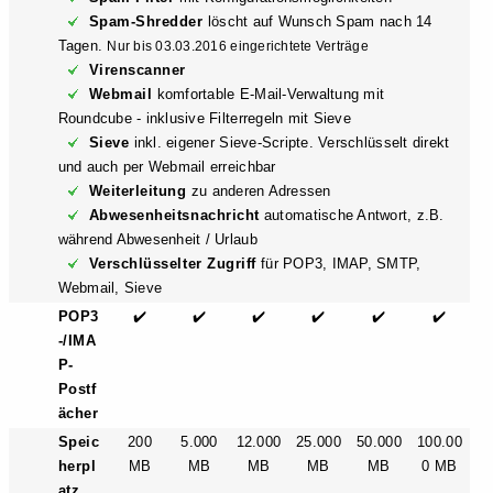
Spam-Shredder
löscht auf Wunsch Spam nach 14
Tagen.
Nur bis 03.03.2016 eingerichtete Verträge
Virenscanner
Webmail
komfortable E-Mail-Verwaltung mit
Roundcube - inklusive Filterregeln mit Sieve
Sieve
inkl. eigener Sieve-Scripte. Verschlüsselt direkt
und auch per Webmail erreichbar
Weiterleitung
zu anderen Adressen
Abwesenheitsnachricht
automatische Antwort, z.B.
während Abwesenheit / Urlaub
Verschlüsselter Zugriff
für POP3, IMAP, SMTP,
Webmail, Sieve
POP3
✔️
✔️
✔️
✔️
✔️
✔️
-/IMA
P-
Postf
ächer
Speic
200
5.000
12.000
25.000
50.000
100.00
herpl
MB
MB
MB
MB
MB
0 MB
atz