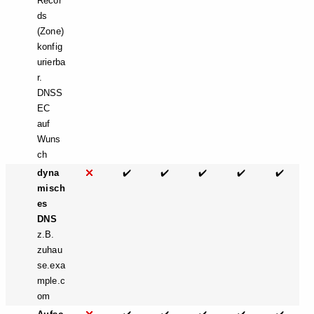
Recor
ds
(Zone)
konfig
urierba
r.
DNSS
EC
auf
Wuns
ch
dyna
✔️
✔️
✔️
✔️
✔️
misch
es
DNS
z.B.
zuhau
se.exa
mple.c
om