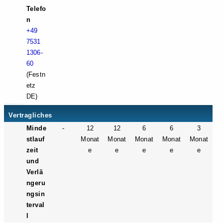
Telefo
n
+49
7531
1306-
60
(Festn
etz
DE)
Vertragliches
Minde
-
12
12
6
6
3
stlauf
Monat
Monat
Monat
Monat
Monat
zeit
e
e
e
e
e
und
Verlä
ngeru
ngsin
terval
l