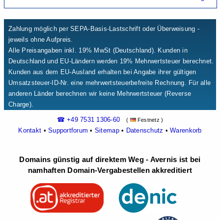
Zahlung möglich per SEPA-Basis-Lastschrift oder Überweisung -
jeweils ohne Aufpreis.
Alle Preisangaben inkl. 19% MwSt (Deutschland). Kunden in
Deutschland und EU-Ländern werden 19% Mehrwertsteuer berechnet.
Kunden aus dem EU-Ausland erhalten bei Angabe ihrer gültigen
Umsatzsteuer-ID-Nr. eine mehrwertsteuerbefreite Rechnung. Für alle
anderen Länder berechnen wir keine Mehrwertsteuer (Reverse
Charge).
☎ +49 7531 1306-60
(
Festnetz )
Kontakt
•
Supportforum
•
Sitemap
•
Datenschutz
•
Warenkorb
Domains günstig auf direktem Weg - Avernis ist bei
namhaften Domain-Vergabestellen akkreditiert