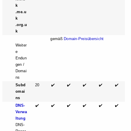
k
.me.u
k
.org.u
k
gemäß
Domain-Preisübersicht
Weiter
e
Endun
gen /
Domai
ns
Subd
20
✔️
✔️
✔️
✔️
✔️
omai
ns
DNS-
✔️
✔️
✔️
✔️
✔️
✔️
Verwa
ltung
DNS-