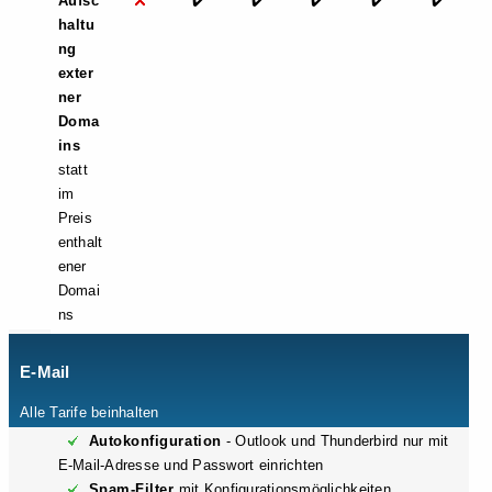
Aufsc
✔️
✔️
✔️
✔️
✔️
haltu
ng
exter
ner
Doma
ins
statt
im
Preis
enthalt
ener
Domai
ns
E-Mail
Alle Tarife beinhalten
Autokonfiguration
- Outlook und Thunderbird nur mit
E-Mail-Adresse und Passwort einrichten
Spam-Filter
mit Konfigurationsmöglichkeiten