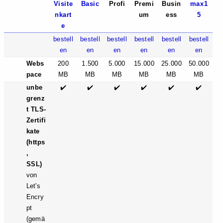
Visite
Basic
Profi
Premi
Busin
max1
nkart
um
ess
5
e
bestell
bestell
bestell
bestell
bestell
bestell
en
en
en
en
en
en
Webs
200
1.500
5.000
15.000
25.000
50.000
pace
MB
MB
MB
MB
MB
MB
unbe
✔️
✔️
✔️
✔️
✔️
✔️
grenz
t TLS-
Zertifi
kate
(https
,
SSL)
von
Let's
Encry
pt
(gemä