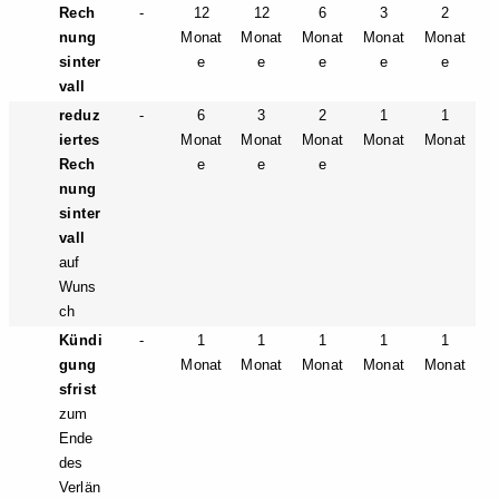
Rech
-
12
12
6
3
2
nung
Monat
Monat
Monat
Monat
Monat
sinter
e
e
e
e
e
vall
reduz
-
6
3
2
1
1
iertes
Monat
Monat
Monat
Monat
Monat
Rech
e
e
e
nung
sinter
vall
auf
Wuns
ch
Kündi
-
1
1
1
1
1
gung
Monat
Monat
Monat
Monat
Monat
sfrist
zum
Ende
des
Verlän