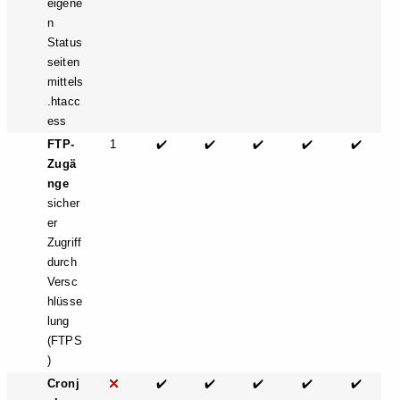
eigene
n
Status
seiten
mittels
.htacc
ess
FTP-
1
✔️
✔️
✔️
✔️
✔️
Zugä
nge
sicher
er
Zugriff
durch
Versc
hlüsse
lung
(FTPS
)
Cronj
✔️
✔️
✔️
✔️
✔️