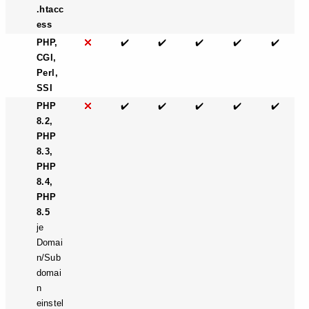
.htacc
ess
PHP,
✔️
✔️
✔️
✔️
✔️
CGI,
Perl,
SSI
PHP
✔️
✔️
✔️
✔️
✔️
8.2,
PHP
8.3,
PHP
8.4,
PHP
8.5
je
Domai
n/Sub
domai
n
einstel