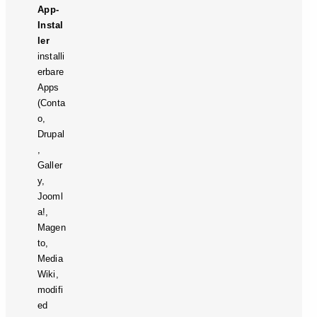
App-
Instal
ler
installi
erbare
Apps
(Conta
o,
Drupal
,
Galler
y,
Jooml
a!,
Magen
to,
Media
Wiki,
modifi
ed