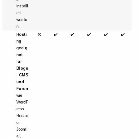
installi
ert
werde
n.
Hosti
✔️
✔️
✔️
✔️
✔️
ng
geeig
net
für
Blogs
, CMS
und
Foren
wie
WordP
ress,
Redax
o,
Jooml
a!,