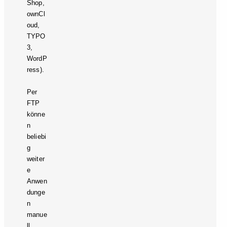
Shop,
ownCl
oud,
TYPO
3,
WordP
ress).
Per
FTP
könne
n
beliebi
g
weiter
e
Anwen
dunge
n
manue
ll