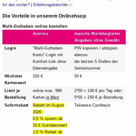
Ist das sicher?
|
Erfahrungsberichte ✅
Die Vorteile in unserem Onlinehsop
Multi-Guthaben online bestellen
Avernis
manche Marktbegleiter
Angaben ohne Gewähr
Login
"Multi-Guthaben-
PIN kopieren / abtippen,
Konto"-Login mit
ebenso
Komfort-Link ohne
die letzten 5 Stellen der
Dateneingabe
Seriennummer
Höchster
150 €
50 €
Kartenwert
Limit je
online max. 999
2*50 = 100 € pro Tag oder
Bestellung
Karten
je Wert
5*50 = 250 € je Bestellung
Sofortrabatt
Rabatt im August
Teilweise Cashback
2026:
0,5 % sparen ab
15 € Guthabenwert
1,0 % Rabatt ab