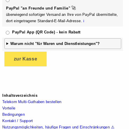
🚀
Pa
yPal "an Fre
und
e und F
amilie"
überwiegend sofortiger Versand an Ihre von PayPal übermittelte,
dort eingetragene Standard-E-Mail-Adresse.
ℹ️
Pa
yPal App (QR Code) - kein Rabatt
Warum nicht
"für Waren u
nd Dienst
leistungen
"?
zur Kasse
Inhaltsverzeichnis
Telekom Multi-Guthaben bestellen
Vorteile
Bedingungen
Kontakt / Support
Nutzungsmöglichkeiten, häufige Fragen und Einschränkungen ⚠️