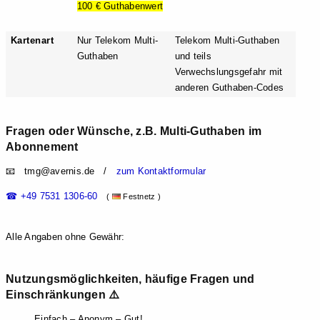
100 € Guthabenwert
Kartenart
Nur Telekom Multi-
Telekom Multi-Guthaben
Guthaben
und teils
Verwechslungsgefahr mit
anderen Guthaben-Codes
Fragen oder Wünsche, z.B. Multi-Guthaben im
Abonnement
📧 t
mg@aver
nis.de /
zum Kontaktformular
☎ +49 7531 1306-60
(
Festnetz )
Alle Angaben ohne Gewähr:
Nutzungsmöglichkeiten, häufige Fragen und
Einschränkungen ⚠️
Einfach – Anonym – Gut!