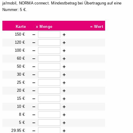
ja!mobil, NORMA connect. Mindestbetrag bei Übertragung auf eine
Nummer: 5 €.
Karte
x Menge
= Wert
150 €
➖
➕
120 €
➖
➕
100 €
➖
➕
60 €
➖
➕
50 €
➖
➕
30 €
➖
➕
25 €
➖
➕
20 €
➖
➕
15 €
➖
➕
10 €
➖
➕
8 €
➖
➕
5 €
➖
➕
29.95 €
➖
➕