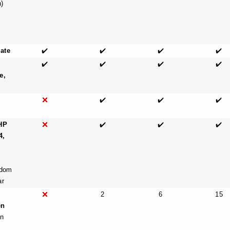
)
rate
✔️
✔️
✔️
✔️
✔️
✔️
✔️
✔️
e,
✔️
✔️
✔️
HP
✔️
✔️
✔️
4,
bdom
ar
2
6
15
en
on