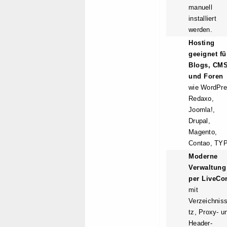
manuell
installiert
werden.
Hosting
geeignet fü
Blogs, CM
und Foren
wie WordPre
Redaxo,
Joomla!,
Drupal,
Magento,
Contao, TY
Moderne
Verwaltung
per LiveCo
mit
Verzeichnis
tz, Proxy- u
Header-