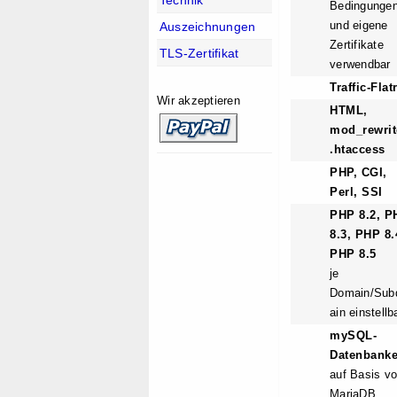
Bedingungen
und eigene
Auszeichnungen
Zertifikate
TLS-Zertifikat
verwendbar
Traffic-Flat
Wir akzeptieren
HTML,
mod_rewrit
.htaccess
PHP, CGI,
Perl, SSI
PHP 8.2, P
8.3, PHP 8.
PHP 8.5
je
Domain/Su
ain einstellb
mySQL-
Datenbank
auf Basis v
MariaDB