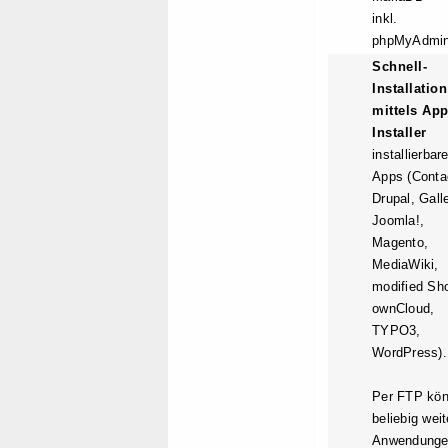
inkl.
phpMyAdmi
Schnell-
Installation
mittels App
Installer
installierbar
Apps (Conta
Drupal, Galle
Joomla!,
Magento,
MediaWiki,
modified Sh
ownCloud,
TYPO3,
WordPress).
Per FTP kö
beliebig weit
Anwendung