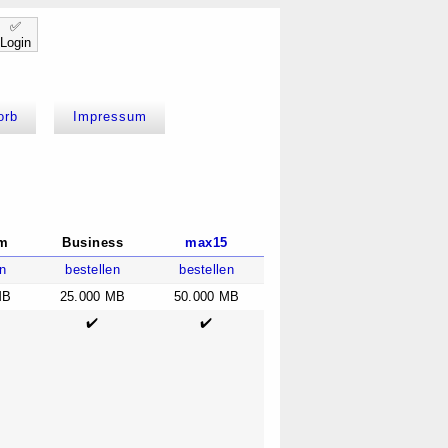
✅
Login
orb
Impressum
um
Business
max15
n
bestellen
bestellen
MB
25.000 MB
50.000 MB
✔️
✔️