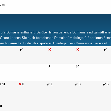
rum
 zu 9 Domains enthalten. Darüber hinausgehende Domains sind gemäß uns
Gerne können Sie auch bestehende Domains "mitbringen" / portieren / tran
en höheren Tarif oder das spätere Hinzufügen von Domains ist jederzeit m
✔️
✔️
5
10
rif
0
✔️ 1
✔️ 3
✔️ 5
at