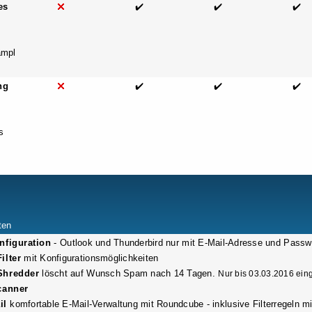
es
✔️
✔️
✔️
ampl
ng
✔️
✔️
✔️
s
ten
nfiguration
- Outlook und Thunderbird nur mit E-Mail-Adresse und Passwo
ilter
mit Konfigurationsmöglichkeiten
Shredder
löscht auf Wunsch Spam nach 14 Tagen.
Nur bis 03.03.2016 eing
canner
il
komfortable E-Mail-Verwaltung mit Roundcube - inklusive Filterregeln m