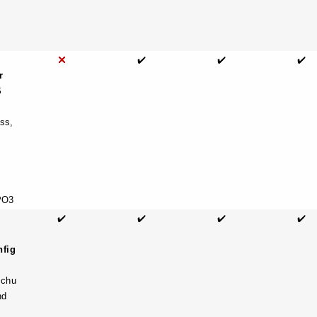
✔️
✔️
✔️
r
S
ss,
PO3
✔️
✔️
✔️
✔️
nfig
schu
nd