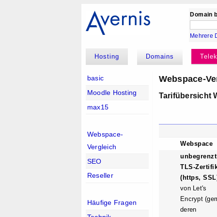
Domain b
Mehrere 
Hosting
Domains
Tele
Webspace-Ver
basic
Moodle Hosting
Tarifübersicht
max15
Webspace-
Webspace
Vergleich
unbegrenzt
SEO
TLS-Zertifi
Reseller
(https, SSL
von Let's
Encrypt (g
Häufige Fragen
deren
Technik