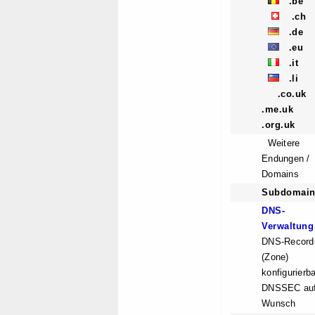
.be
.ch
.de
.eu
.it
.li
.co.uk
.me.uk
.org.uk
Weitere
Endungen /
Domains
Subdomain
DNS-
Verwaltung
DNS-Record
(Zone)
konfigurierba
DNSSEC au
Wunsch