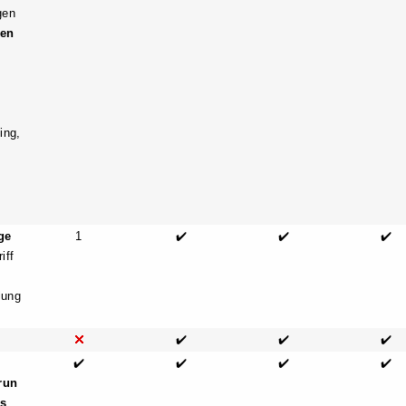
gen
hen
ing,
n
ge
1
✔️
✔️
✔️
iff
lung
✔️
✔️
✔️
✔️
✔️
✔️
✔️
run
es