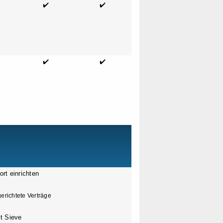
✔️
✔️
✔️
✔️
rt einrichten
erichtete Verträge
it Sieve