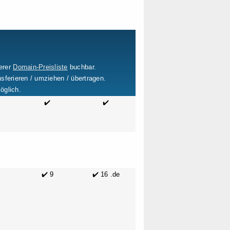
erer
Domain-Preisliste
buchbar.
sferieren / umziehen / übertragen.
öglich.
✔️
✔️
✔️ 9
✔️ 16 .de