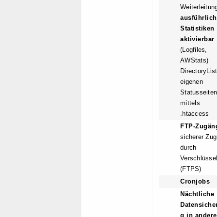
Weiterleitun
ausführlic
Statistiken
aktivierbar
(Logfiles,
AWStats)
DirectoryList
eigenen
Statusseite
mittels
.htaccess
FTP-Zugän
sicherer Zugr
durch
Verschlüsse
(FTPS)
Cronjobs
Nächtliche
Datensiche
g in ander