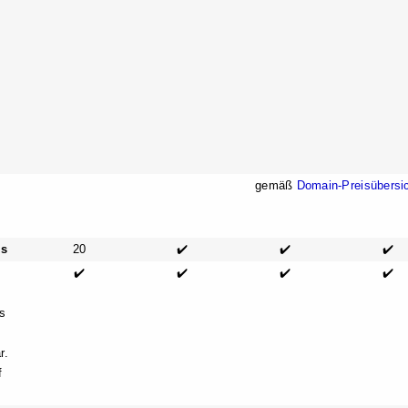
gemäß
Domain-Preisübersi
s
20
✔️
✔️
✔️
✔️
✔️
✔️
✔️
s
r.
f