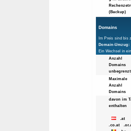
Rechenzet
(Backup)
Domains
Im Preis sind bis
Domain-Umzug:
Ein Wechsel in ein
Anzahl
Domains
unbegrenzt
Maximale
Anzahl
Domains
davon im Ta
enthalten
.at
.co.at .or.