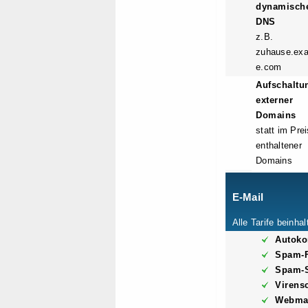
dynamisch
DNS
z.B.
zuhause.ex
e.com
Aufschaltu
externer
Domains
statt im Prei
enthaltener
Domains
E-Mail
Alle Tarife beinhal
Autoko
Spam-F
Spam-
Virens
Webma