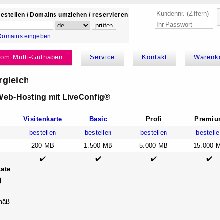
estellen / Domains umziehen / reservieren
.
Domains eingeben
kom Multi-Guthaben
Service
Kontakt
Warenk
gleich
 Web-Hosting mit LiveConfig®
Visitenkarte
Basic
Profi
Premi
bestellen
bestellen
bestellen
bestelle
200 MB
1.500 MB
5.000 MB
15.000 
✔️
✔️
✔️
✔️
kate
)
emäß