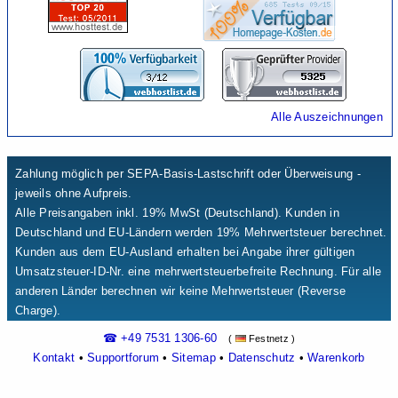
Alle Auszeichnungen
Zahlung möglich per SEPA-Basis-Lastschrift oder Überweisung -
jeweils ohne Aufpreis.
Alle Preisangaben inkl. 19% MwSt (Deutschland). Kunden in
Deutschland und EU-Ländern werden 19% Mehrwertsteuer berechnet.
Kunden aus dem EU-Ausland erhalten bei Angabe ihrer gültigen
Umsatzsteuer-ID-Nr. eine mehrwertsteuerbefreite Rechnung. Für alle
anderen Länder berechnen wir keine Mehrwertsteuer (Reverse
Charge).
☎ +49 7531 1306-60
(
Festnetz )
Kontakt
•
Supportforum
•
Sitemap
•
Datenschutz
•
Warenkorb