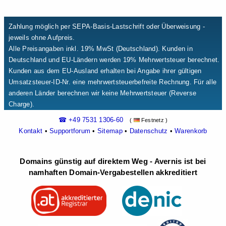
Zahlung möglich per SEPA-Basis-Lastschrift oder Überweisung -
jeweils ohne Aufpreis.
Alle Preisangaben inkl. 19% MwSt (Deutschland). Kunden in
Deutschland und EU-Ländern werden 19% Mehrwertsteuer berechnet.
Kunden aus dem EU-Ausland erhalten bei Angabe ihrer gültigen
Umsatzsteuer-ID-Nr. eine mehrwertsteuerbefreite Rechnung. Für alle
anderen Länder berechnen wir keine Mehrwertsteuer (Reverse
Charge).
☎ +49 7531 1306-60
(
Festnetz )
Kontakt
•
Supportforum
•
Sitemap
•
Datenschutz
•
Warenkorb
Domains günstig auf direktem Weg - Avernis ist bei
namhaften Domain-Vergabestellen akkreditiert