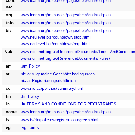
.com,
www.icann.org/resources/pages/help/dndr/udrp-en
.net
.org
www.icann.org/resources/pages/help/dndr/udrp-en
.info
www.icann.org/resources/pages/help/dndr/udrp-en
.biz
www.icann.org/resources/pages/help/dndr/udrp-en
www.neulevel.biz/countdown/stop.html
www.neulevel.biz/countdown/rdrp.html
*.uk
www.nominet.org.uk/ReferenceDocuments/TermsAndCondition
www.nominet.org.uk/ReferenceDocuments/Rules/
.am
.am Policy
.at
nic.at Allgemeine Geschäftsbedingungen
nic.at Registrierungsrichtlinien
.cc
www.nic.cc/policies/summary.html
.fm
.fm Policy
.in
.in TERMS AND CONDITIONS FOR REGISTRANTS
.name
www.icann.org/resources/pages/help/dndr/udrp-en
.tv
www.tv/de/policies/registration-agree.shtml
.vg
.vg Terms