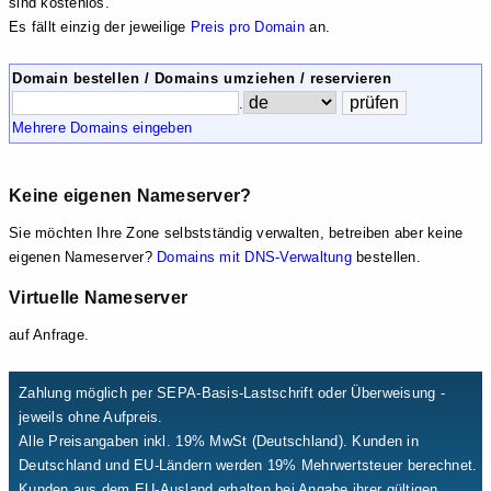
sind kostenlos.
Es fällt einzig der jeweilige
Preis pro Domain
an.
Domain bestellen / Domains umziehen / reservieren
.
Mehrere Domains eingeben
Keine eigenen Nameserver?
Sie möchten Ihre Zone selbstständig verwalten, betreiben aber keine
eigenen Nameserver?
Domains mit DNS-Verwaltung
bestellen.
Virtuelle Nameserver
auf Anfrage.
Zahlung möglich per SEPA-Basis-Lastschrift oder Überweisung -
jeweils ohne Aufpreis.
Alle Preisangaben inkl. 19% MwSt (Deutschland). Kunden in
Deutschland und EU-Ländern werden 19% Mehrwertsteuer berechnet.
Kunden aus dem EU-Ausland erhalten bei Angabe ihrer gültigen