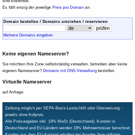
sind kostenlos.
Es fällt einzig der jeweilige
Preis pro Domain
an.
Domain bestellen / Domains umziehen / reservieren
.
Mehrere Domains eingeben
Keine eigenen Nameserver?
Sie möchten Ihre Zone selbstständig verwalten, betreiben aber keine
eigenen Nameserver?
Domains mit DNS-Verwaltung
bestellen.
Virtuelle Nameserver
auf Anfrage.
Zahlung möglich per SEPA-Basis-Lastschrift oder Überweisung -
jeweils ohne Aufpreis.
Alle Preisangaben inkl. 19% MwSt (Deutschland). Kunden in
Deutschland und EU-Ländern werden 19% Mehrwertsteuer berechnet.
Kunden aus dem EU-Ausland erhalten bei Angabe ihrer gültigen