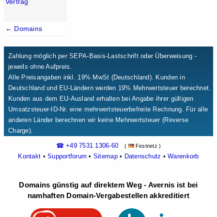
Vertrag
← Domains
Zahlung möglich per SEPA-Basis-Lastschrift oder Überweisung -
jeweils ohne Aufpreis.
Alle Preisangaben inkl. 19% MwSt (Deutschland). Kunden in
Deutschland und EU-Ländern werden 19% Mehrwertsteuer berechnet.
Kunden aus dem EU-Ausland erhalten bei Angabe ihrer gültigen
Umsatzsteuer-ID-Nr. eine mehrwertsteuerbefreite Rechnung. Für alle
anderen Länder berechnen wir keine Mehrwertsteuer (Reverse
Charge).
☎ +49 7531 1306-60
(
Festnetz )
Kontakt
•
Supportforum
•
Sitemap
•
Datenschutz
•
Warenkorb
Domains günstig auf direktem Weg - Avernis ist bei
namhaften Domain-Vergabestellen akkreditiert