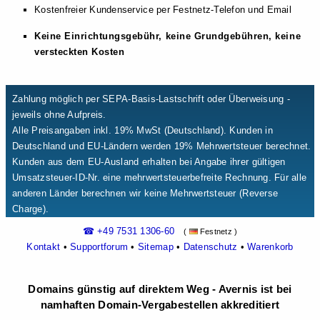
Kostenfreier Kundenservice per Festnetz-Telefon und Email
Keine Einrichtungsgebühr, keine Grundgebühren, keine
versteckten Kosten
Zahlung möglich per SEPA-Basis-Lastschrift oder Überweisung -
jeweils ohne Aufpreis.
Alle Preisangaben inkl. 19% MwSt (Deutschland). Kunden in
Deutschland und EU-Ländern werden 19% Mehrwertsteuer berechnet.
Kunden aus dem EU-Ausland erhalten bei Angabe ihrer gültigen
Umsatzsteuer-ID-Nr. eine mehrwertsteuerbefreite Rechnung. Für alle
anderen Länder berechnen wir keine Mehrwertsteuer (Reverse
Charge).
☎ +49 7531 1306-60
(
Festnetz )
Kontakt
•
Supportforum
•
Sitemap
•
Datenschutz
•
Warenkorb
Domains günstig auf direktem Weg - Avernis ist bei
namhaften Domain-Vergabestellen akkreditiert