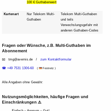
100 € Guthabenwert
Kartenart
Nur Telekom Multi-
Telekom Multi-Guthaben
Guthaben
und teils
Verwechslungsgefahr mit
anderen Guthaben-Codes
Fragen oder Wünsche, z.B. Multi-Guthaben im
Abonnement
📧 t
mg@aver
nis.de /
zum Kontaktformular
☎ +49 7531 1306-60
(
Festnetz )
Alle Angaben ohne Gewähr:
Nutzungsmöglichkeiten, häufige Fragen und
Einschränkungen ⚠️
Einfach – Anonym – Gut!