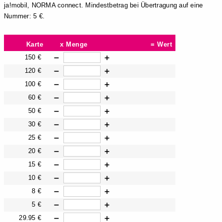
ja!mobil, NORMA connect. Mindestbetrag bei Übertragung auf eine
Nummer: 5 €.
Karte
x Menge
= Wert
150 €
➖
➕
120 €
➖
➕
100 €
➖
➕
60 €
➖
➕
50 €
➖
➕
30 €
➖
➕
25 €
➖
➕
20 €
➖
➕
15 €
➖
➕
10 €
➖
➕
8 €
➖
➕
5 €
➖
➕
29.95 €
➖
➕