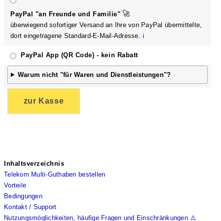
🚀
Pa
yPal "an Fre
und
e und F
amilie"
überwiegend sofortiger Versand an Ihre von PayPal übermittelte,
dort eingetragene Standard-E-Mail-Adresse.
ℹ️
Pa
yPal App (QR Code) - kein Rabatt
Warum nicht
"für Waren u
nd Dienst
leistungen
"?
zur Kasse
Inhaltsverzeichnis
Telekom Multi-Guthaben bestellen
Vorteile
Bedingungen
Kontakt / Support
Nutzungsmöglichkeiten, häufige Fragen und Einschränkungen ⚠️