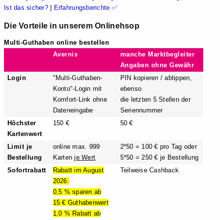
Ist das sicher?
|
Erfahrungsberichte ✅
Die Vorteile in unserem Onlinehsop
Multi-Guthaben online bestellen
Avernis
manche Marktbegleiter
Angaben ohne Gewähr
Login
"Multi-Guthaben-
PIN kopieren / abtippen,
Konto"-Login mit
ebenso
Komfort-Link ohne
die letzten 5 Stellen der
Dateneingabe
Seriennummer
Höchster
150 €
50 €
Kartenwert
Limit je
online max. 999
2*50 = 100 € pro Tag oder
Bestellung
Karten
je Wert
5*50 = 250 € je Bestellung
Sofortrabatt
Rabatt im August
Teilweise Cashback
2026:
0,5 % sparen ab
15 € Guthabenwert
1,0 % Rabatt ab