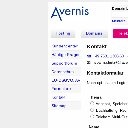
Domain b
Mehrere 
Hosting
Domains
Tele
Kontakt
Kundencenter
Häufige Fragen
☎ +49 7531 1306-60
📧 spam
schutz+@ave
Supportforum
Datenschutz
Kontaktformular
EU-DSGVO, AV
Nach optionalem Login
Formulare
Kontakt
Thema
Angebot, Speicherp
Sitemap
Buchhaltung, Rec
Telekom Multi-Gut
Name