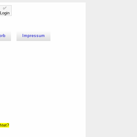
✅
Login
orb
Impressum
htet?