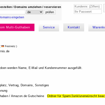
estellen / Domains umziehen / reservieren
.
Domains eingeben
kom Multi-Guthaben
Service
Kontakt
Warenk
(
Festnetz )
r
nis.de
 oben werden Name, E-Mail und Kundennummer ausgefüllt.
latz, Vertrag, Domains, Sonstiges
hnung
haben / Amazon.de Gutscheine
Ordner für Spam/Junk/unerwünscht beac