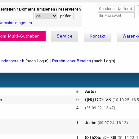
estellen / Domains umziehen / reservieren
.
Domains eingeben
kom Multi-Guthaben
Service
Kontakt
Warenk
undenbereich
(nach Login) |
Persönlicher Bereich
(nach Login)
#
Autor
n
0
QNQTCOTVS
(10.10.25, 16:
4
(25.09.22, 13:47)
1
Juebe
(09.07.24, 18:12)
1
82152SchDE938
(01.12.23, 1