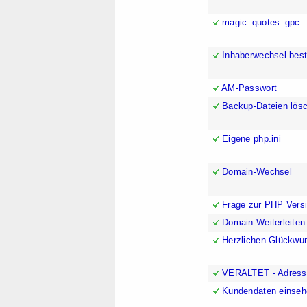
magic_quotes_gpc
Inhaberwechsel bes
AM-Passwort
Backup-Dateien lös
Eigene php.ini
Domain-Wechsel
Frage zur PHP Vers
Domain-Weiterleiten 
Herzlichen Glückwu
VERALTET - Adressb
Kundendaten einseh