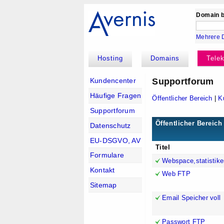
Domain b
Mehrere 
Hosting
Domains
Tele
Supportforum
Kundencenter
Häufige Fragen
Öffentlicher Bereich
|
K
Supportforum
Öffentlicher Bereich
Datenschutz
EU-DSGVO, AV
Titel
Formulare
Webspace,statistike
Kontakt
Web FTP
Sitemap
Email Speicher voll
Passwort FTP