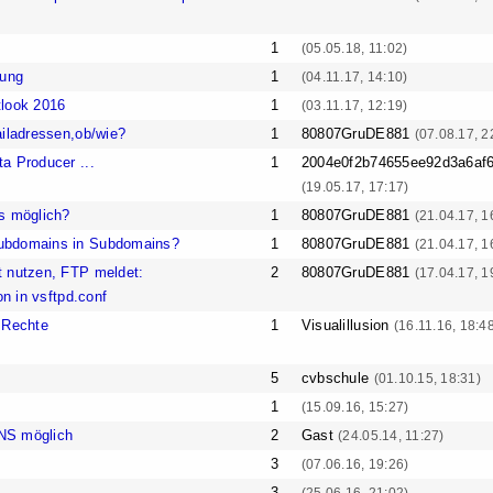
1
(05.05.18, 11:02)
tung
1
(04.11.17, 14:10)
tlook 2016
1
(03.11.17, 12:19)
ailadressen,ob/wie?
1
80807GruDE881
(07.08.17, 2
a Producer ...
1
2004e0f2b74655ee92d3a6af
(19.05.17, 17:17)
s möglich?
1
80807GruDE881
(21.04.17, 1
ubdomains in Subdomains?
1
80807GruDE881
(21.04.17, 1
 nutzen, FTP meldet:
2
80807GruDE881
(17.04.17, 1
on in vsftpd.conf
 Rechte
1
Visualillusion
(16.11.16, 18:4
5
cvbschule
(01.10.15, 18:31)
1
(15.09.16, 15:27)
NS möglich
2
Gast
(24.05.14, 11:27)
3
(07.06.16, 19:26)
3