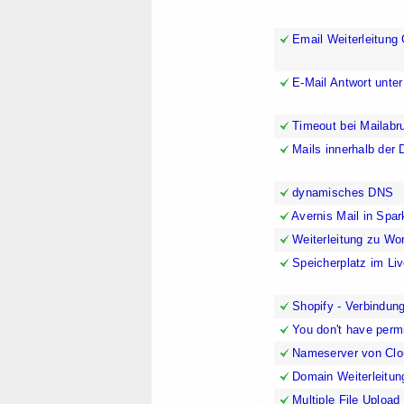
Email Weiterleitung
E-Mail Antwort unte
Timeout bei Mailabr
Mails innerhalb der 
dynamisches DNS
Avernis Mail in Spar
Weiterleitung zu Wo
Speicherplatz im Liv
Shopify - Verbindu
You don't have permi
Nameserver von Clou
Domain Weiterleitun
Multiple File Upload