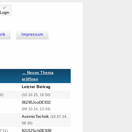
✅
Login
orb
Impressum
→ Neues Thema
eröffnen
Letzter Beitrag
50)
(10.10.25, 16:50)
06295JooDE832
(09.10.24, 13:24)
AvernisTechnik
(10.07.24,
08:30)
82152SchDE938
7:11)