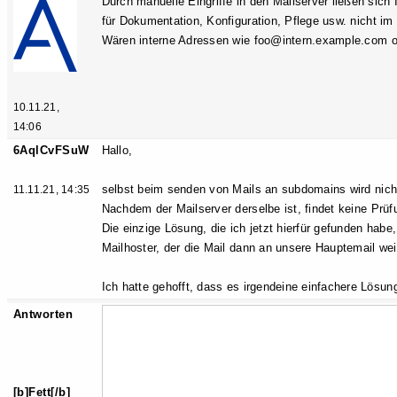
Durch manuelle Eingriffe in den Mailserver ließen sic
für Dokumentation, Konfiguration, Pflege usw. nicht im 
Wären interne Adressen wie foo@intern.example.com o
10.11.21,
14:06
6AqlCvFSuW
Hallo,
selbst beim senden von Mails an subdomains wird nich
11.11.21, 14:35
Nachdem der Mailserver derselbe ist, findet keine Prüfu
Die einzige Lösung, die ich jetzt hierfür gefunden habe
Mailhoster, der die Mail dann an unsere Hauptemail weit
Ich hatte gehofft, dass es irgendeine einfachere Lösung 
Antworten
[b]Fett[/b]