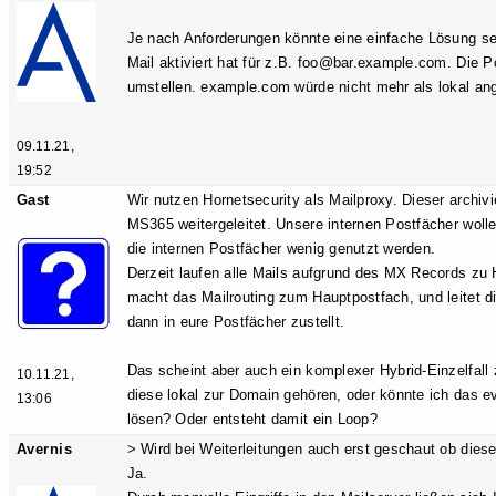
Je nach Anforderungen könnte eine einfache Lösung s
Mail aktiviert hat für z.B. foo@bar.example.com. Die
umstellen. example.com würde nicht mehr als lokal an
09.11.21,
19:52
Gast
Wir nutzen Hornetsecurity als Mailproxy. Dieser archivi
MS365 weitergeleitet. Unsere internen Postfächer woll
die internen Postfächer wenig genutzt werden.
Derzeit laufen alle Mails aufgrund des MX Records zu 
macht das Mailrouting zum Hauptpostfach, und leitet di
dann in eure Postfächer zustellt.
Das scheint aber auch ein komplexer Hybrid-Einzelfall 
10.11.21,
diese lokal zur Domain gehören, oder könnte ich das ev
13:06
lösen? Oder entsteht damit ein Loop?
Avernis
> Wird bei Weiterleitungen auch erst geschaut ob dies
Ja.