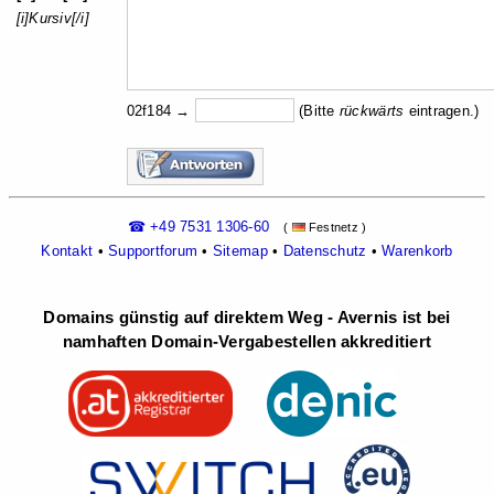
[i]Kursiv[/i]
02f184 →
(Bitte
rückw
ärts
eintragen.)
☎ +49 7531 1306-60
(
Festnetz )
Kontakt
•
Supportforum
•
Sitemap
•
Datenschutz
•
Warenkorb
Domains günstig auf direktem Weg - Avernis ist bei
namhaften Domain-Vergabestellen akkreditiert