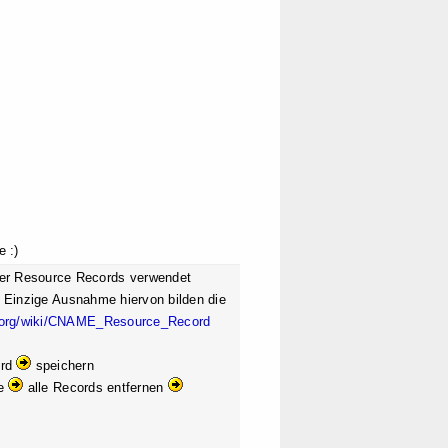
 :)
er Resource Records verwendet
t. Einzige Ausnahme hiervon bilden die
ia.org/wiki/CNAME_Resource_Record
ord
speichern
ge
alle Records entfernen