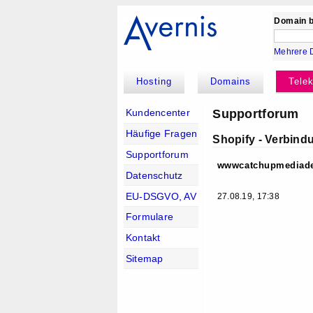
Domain b
Mehrere 
Hosting
Domains
Tele
Supportforum
Kundencenter
Häufige Fragen
Shopify - Verbin
Supportforum
wwwcatchupmediad
Datenschutz
EU-DSGVO, AV
27.08.19, 17:38
Formulare
Kontakt
Sitemap