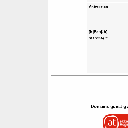
Antworten
[b]Fett[/b]
[i]Kursiv[/i]
Domains günstig a