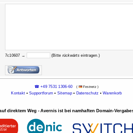
7c10607 →
(Bitte
rückw
ärts
eintragen.)
☎ +49 7531 1306-60
(
Festnetz )
Kontakt
•
Supportforum
•
Sitemap
•
Datenschutz
•
Warenkorb
uf direktem Weg - Avernis ist bei namhaften Domain-Vergabest