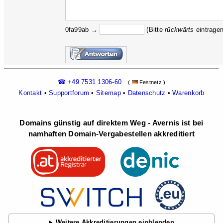
0fa99ab →
(Bitte
rückw
ärts
eintragen
☎ +49 7531 1306-60
(
Festnetz )
Kontakt
•
Supportforum
•
Sitemap
•
Datenschutz
•
Warenkorb
Domains günstig auf direktem Weg - Avernis ist bei
namhaften Domain-Vergabestellen akkreditiert
Weitere Akkreditierungen einblenden