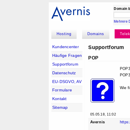
Domain b
Mehrere 
Hosting
Domains
Tele
Supportforum
Kundencenter
Häufige Fragen
POP
Supportforum
POP3
Datenschutz
POP3-
EU-DSGVO, AV
Wie f
Formulare
Kontakt
Sitemap
05.05.18, 11:02
Avernis
https