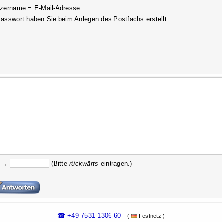
zername = E-Mail-Adresse
asswort haben Sie beim Anlegen des Postfachs erstellt.
3 →
(Bitte
rückw
ärts
eintragen.)
☎ +49 7531 1306-60
(
Festnetz )