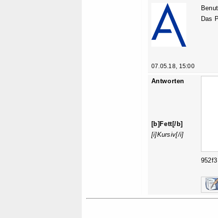
Benut
Das P
07.05.18, 15:00
Antworten
[b]Fett[/b]
[i]Kursiv[/i]
952f