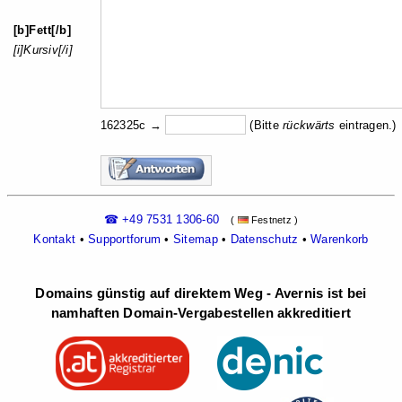
[b]Fett[/b]
[i]Kursiv[/i]
162325c →
(Bitte
rückw
ärts
eintragen.)
☎ +49 7531 1306-60
(
Festnetz )
Kontakt
•
Supportforum
•
Sitemap
•
Datenschutz
•
Warenkorb
Domains günstig auf direktem Weg - Avernis ist bei
namhaften Domain-Vergabestellen akkreditiert