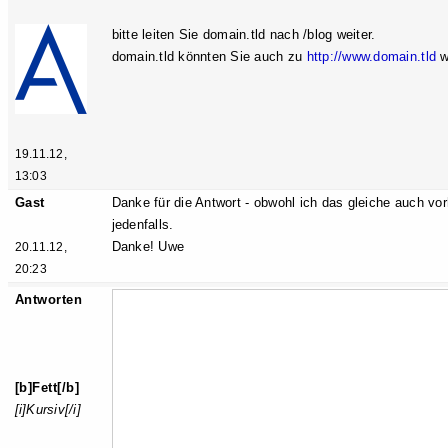
bitte leiten Sie domain.tld nach /blog weiter.
domain.tld könnten Sie auch zu
http://www.domain.tld
we
19.11.12,
13:03
Gast
Danke für die Antwort - obwohl ich das gleiche auch vorh
jedenfalls.
Danke! Uwe
20.11.12,
20:23
Antworten
[b]Fett[/b]
[i]Kursiv[/i]