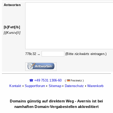
Antworten
[b]Fett[/b]
[i]Kursiv[/i]
778c32 →
(Bitte
rückw
ärts
eintragen.)
☎ +49 7531 1306-60
(
Festnetz )
Kontakt
•
Supportforum
•
Sitemap
•
Datenschutz
•
Warenkorb
Domains günstig auf direktem Weg - Avernis ist bei
namhaften Domain-Vergabestellen akkreditiert