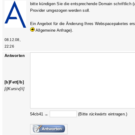
bitte kündigen Sie die entsprechende Domain schriftlich (
Provider umgezogen werden soll.
Ein Angebot für die Änderung Ihres Webspacepaketes erste
Allgemeine Anfrage).
08.12.08,
22:26
Antworten
[b]Fett[/b]
[i]Kursiv[/i]
54cb41 →
(Bitte
rückw
ärts
eintragen.)