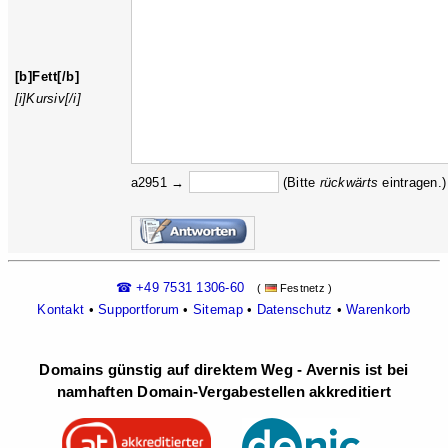
[b]Fett[/b]
[i]Kursiv[/i]
a2951 →
(Bitte
rückw
ärts
eintragen.)
☎ +49 7531 1306-60
(
Festnetz )
Kontakt
•
Supportforum
•
Sitemap
•
Datenschutz
•
Warenkorb
Domains günstig auf direktem Weg - Avernis ist bei
namhaften Domain-Vergabestellen akkreditiert