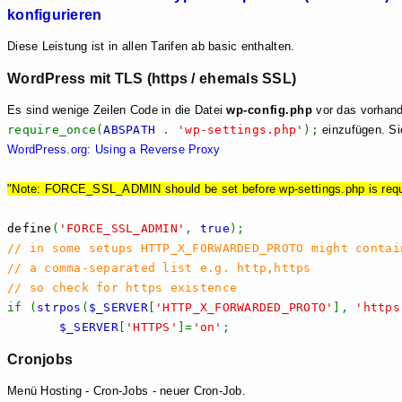
konfigurieren
Diese Leistung ist in allen Tarifen ab basic enthalten.
WordPress mit TLS (https / ehemals SSL)
Es sind wenige Zeilen Code in die Datei
wp-config.php
vor das vorhan
require_once(
ABSPATH
.
'wp-settings.php'
);
einzufügen. Si
WordPress.org: Using a Reverse Proxy
"Note: FORCE_SSL_ADMIN should be set before wp-settings.php is requ
define
(
'FORCE_SSL_ADMIN'
,
true
);
// in some setups HTTP_X_FORWARDED_PROTO might contai
// a comma-separated list e.g. http,https
// so check for https existence
if (
strpos
(
$_SERVER
[
'HTTP_X_FORWARDED_PROTO'
],
'https
$_SERVER
[
'HTTPS'
]=
'on'
;
Cronjobs
Menü Hosting - Cron-Jobs - neuer Cron-Job.