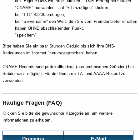
auf "Eigene DNS-Einträge" klicken - "DNS-Eintrag hinzufügen:"
"CNAME" auswählen - auf "+ hinzufügen" klicken
bei "TTL" 43200 eintragen,
bei "Servername" den Wert, den Sie vom Fremdanbieter erhalten
haben OHNE abschließenden Punkt.
"speichern"
Bitte haben Sie ein paar Stunden Geduld bis sich Ihre DNS-
Änderungen im Internet "herumgesprochen" haben.
CNAME-Records sind protokollbedingt (aus technischen Gründen) bei
Subdomains möglich. Für die Domain ist A- und AAAA-Record zu
verwenden.
Häufige Fragen (FAQ)
Klicken Sie bitte die gewünschte Kategorie an, um weitere
Informationen zu erhalten.
Domains
E-Mail