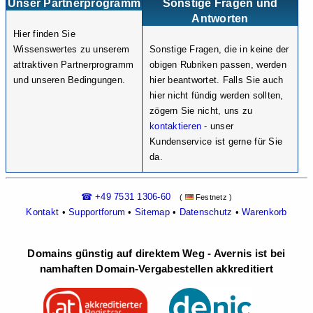
Unser Partnerprogramm
Sonstige Fragen und
Antworten
Hier finden Sie
Wissenswertes zu unserem
Sonstige Fragen, die in keine der
attraktiven Partnerprogramm
obigen Rubriken passen, werden
und unseren Bedingungen.
hier beantwortet. Falls Sie auch
hier nicht fündig werden sollten,
zögern Sie nicht, uns zu
kontaktieren
- unser
Kundenservice ist gerne für Sie
da.
☎ +49 7531 1306-60
(
Festnetz )
Kontakt
•
Supportforum
•
Sitemap
•
Datenschutz
•
Warenkorb
Domains günstig auf direktem Weg - Avernis ist bei
namhaften Domain-Vergabestellen akkreditiert