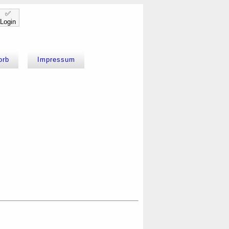
✅
Login
orb
Impressum