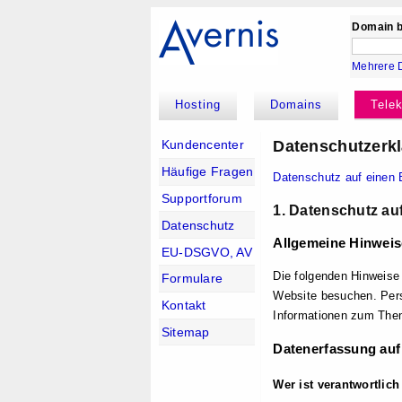
Domain b
Mehrere 
Hosting
Domains
Tele
Datenschutz­erk
Kundencenter
Häufige Fragen
Datenschutz auf einen 
Supportforum
1. Datenschutz auf
Datenschutz
Allgemeine Hinweis
EU-DSGVO, AV
Die folgenden Hinweise
Formulare
Website besuchen. Pers
Kontakt
Informationen zum Them
Sitemap
Datenerfassung auf
Wer ist verantwortlich