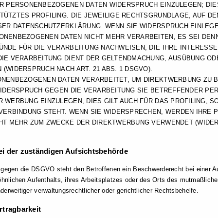
R PERSONENBEZOGENEN DATEN WIDERSPRUCH EINZULEGEN; DIES 
ÜTZTES PROFILING. DIE JEWEILIGE RECHTSGRUNDLAGE, AUF DE
SER DATENSCHUTZERKLÄRUNG. WENN SIE WIDERSPRUCH EINLEGE
NENBEZOGENEN DATEN NICHT MEHR VERARBEITEN, ES SEI DEN
NDE FÜR DIE VERARBEITUNG NACHWEISEN, DIE IHRE INTERESSE
IE VERARBEITUNG DIENT DER GELTENDMACHUNG, AUSÜBUNG OD
(WIDERSPRUCH NACH ART. 21 ABS. 1 DSGVO).
NENBEZOGENEN DATEN VERARBEITET, UM DIREKTWERBUNG ZU BE
WIDERSPRUCH GEGEN DIE VERARBEITUNG SIE BETREFFENDER P
 WERBUNG EINZULEGEN; DIES GILT AUCH FÜR DAS PROFILING, S
VERBINDUNG STEHT. WENN SIE WIDERSPRECHEN, WERDEN IHRE
HT MEHR ZUM ZWECKE DER DIREKTWERBUNG VERWENDET (WIDERS
i der zuständigen Aufsichts­behörde
 gegen die DSGVO steht den Betroffenen ein Beschwerderecht bei einer A
wöhnlichen Aufenthalts, ihres Arbeitsplatzes oder des Orts des mutmaßlic
erweitiger verwaltungsrechtlicher oder gerichtlicher Rechtsbehelfe.
trag­barkeit