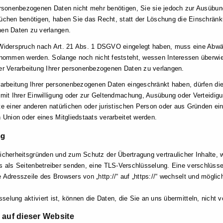
rsonenbezogenen Daten nicht mehr benötigen, Sie sie jedoch zur Ausübu
chen benötigen, haben Sie das Recht, statt der Löschung die Einschränku
en Daten zu verlangen.
Widerspruch nach Art. 21 Abs. 1 DSGVO eingelegt haben, muss eine Abwä
nommen werden. Solange noch nicht feststeht, wessen Interessen überwie
r Verarbeitung Ihrer personenbezogenen Daten zu verlangen.
arbeitung Ihrer personenbezogenen Daten eingeschränkt haben, dürfen die
mit Ihrer Einwilligung oder zur Geltendmachung, Ausübung oder Verteidi
e einer anderen natürlichen oder juristischen Person oder aus Gründen ein
 Union oder eines Mitgliedstaats verarbeitet werden.
ng
icherheitsgründen und zum Schutz der Übertragung vertraulicher Inhalte, 
s als Seitenbetreiber senden, eine TLS-Verschlüsselung. Eine verschlüss
 Adresszeile des Browsers von „http://“ auf „https://“ wechselt und mögl
elung aktiviert ist, können die Daten, die Sie an uns übermitteln, nicht 
 auf dieser Website