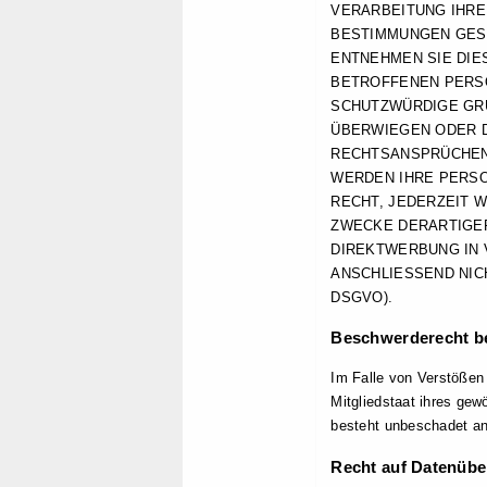
VERARBEITUNG IHRE
BESTIMMUNGEN GEST
ENTNEHMEN SIE DIE
BETROFFENEN PERSO
SCHUTZWÜRDIGE GRÜ
ÜBERWIEGEN ODER D
RECHTSANSPRÜCHEN 
WERDEN IHRE PERSO
RECHT, JEDERZEIT 
ZWECKE DERARTIGER
DIREKTWERBUNG IN 
ANSCHLIESSEND NIC
DSGVO).
Beschwerde­recht be
Im Falle von Verstößen
Mitgliedstaat ihres ge
besteht unbeschadet and
Recht auf Daten­über