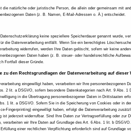
ist die natürliche oder juristische Person, die allein oder gemeinsam mit a
nenbezogenen Daten (z. B. Namen, E-Mail-Adressen o. Ä.) entscheidet.
r Datenschutzerklärung keine speziellere Speicherdauer genannt wurde, v
für die Datenverarbeitung entfällt. Wenn Sie ein berechtigtes Löschersuc
erarbeitung widerrufen, werden Ihre Daten gelöscht, sofern wir keine ander
nenbezogenen Daten haben (z. B. steuer- oder handelsrechtliche Aufbewahr
ch Fortfall dieser Gründe.
e zu den Rechtsgrundlagen der Datenverarbeitung auf dieser
verarbeitung eingewilligt haben, verarbeiten wir Ihre personenbezogenen Dat
s. 2 lit. a DSGVO, sofern besondere Datenkategorien nach Art. 9 Abs. 1 
nwilligung in die Übertragung personenbezogener Daten in Drittstaaten erf
bs. 1 lit. a DSGVO. Sofern Sie in die Speicherung von Cookies oder in den 
ice-Fingerprinting) eingewilligt haben, erfolgt die Datenverarbeitung zusät
ist jederzeit widerrufbar. Sind Ihre Daten zur Vertragserfüllung oder zur 
 verarbeiten wir Ihre Daten auf Grundlage des Art. 6 Abs. 1 lit. b DSGVO.
Erfüllung einer rechtlichen Verpflichtung erforderlich sind auf Grundlage v