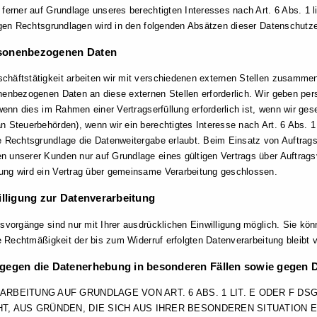
ferner auf Grundlage unseres berechtigten Interesses nach Art. 6 Abs. 1 l
igen Rechtsgrundlagen wird in den folgenden Absätzen dieser Datenschutzer
sonenbezogenen Daten
häftstätigkeit arbeiten wir mit verschiedenen externen Stellen zusammen.
nenbezogenen Daten an diese externen Stellen erforderlich. Wir geben p
wenn dies im Rahmen einer Vertragserfüllung erforderlich ist, wenn wir geset
n Steuerbehörden), wenn wir ein berechtigtes Interesse nach Art. 6 Abs. 
e Rechtsgrundlage die Datenweitergabe erlaubt. Beim Einsatz von Auftrags
unserer Kunden nur auf Grundlage eines gültigen Vertrags über Auftragsve
ng wird ein Vertrag über gemeinsame Verarbeitung geschlossen.
illigung zur Datenverarbeitung
svorgänge sind nur mit Ihrer ausdrücklichen Einwilligung möglich. Sie könne
ie Rechtmäßigkeit der bis zum Widerruf erfolgten Datenverarbeitung bleibt 
gegen die Datenerhebung in besonderen Fällen sowie gegen 
RBEITUNG AUF GRUNDLAGE VON ART. 6 ABS. 1 LIT. E ODER F DS
T, AUS GRÜNDEN, DIE SICH AUS IHRER BESONDEREN SITUATION 