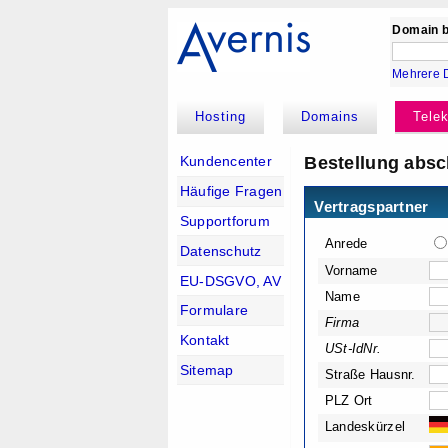
Domain b
Mehrere 
Hosting
Domains
Tele
Bestellung absc
Kundencenter
Häufige Fragen
Vertragspartner
Supportforum
Anrede
Datenschutz
Vorname
EU-DSGVO, AV
Name
Formulare
Firma
Kontakt
USt-IdNr.
Sitemap
Straße Hausnr.
PLZ Ort
Landeskürzel