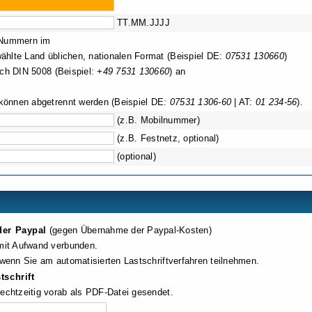
TT.MM.JJJJ
l-Nummern im
ählte Land üblichen, nationalen Format (Beispiel DE:
07531 130660
)
ach DIN 5008 (Beispiel:
+49 7531 130660
) an
können abgetrennt werden (Beispiel DE:
07531 1306-60
| AT:
01 234-56
).
(z.B. Mobilnummer)
(z.B. Festnetz, optional)
(optional)
er Paypal
(gegen Übernahme der Paypal-Kosten)
mit Aufwand verbunden.
wenn Sie am automatisierten Lastschriftverfahren teilnehmen.
tschrift
chtzeitig vorab als PDF-Datei gesendet.