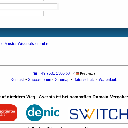
n
nd Muster-Widerrufsformular
☎ +49 7531 1306-60
(
Festnetz )
Kontakt
•
Supportforum
•
Sitemap
•
Datenschutz
•
Warenkorb
uf direktem Weg - Avernis ist bei namhaften Domain-Vergabest