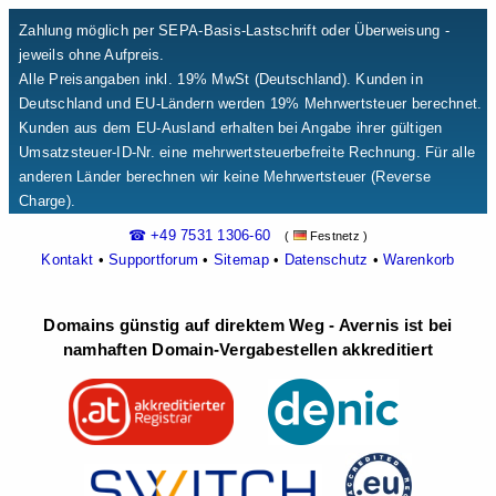
Zahlung möglich per SEPA-Basis-Lastschrift oder Überweisung -
jeweils ohne Aufpreis.
Alle Preisangaben inkl. 19% MwSt (Deutschland). Kunden in
Deutschland und EU-Ländern werden 19% Mehrwertsteuer berechnet.
Kunden aus dem EU-Ausland erhalten bei Angabe ihrer gültigen
Umsatzsteuer-ID-Nr. eine mehrwertsteuerbefreite Rechnung. Für alle
anderen Länder berechnen wir keine Mehrwertsteuer (Reverse
Charge).
☎ +49 7531 1306-60
(
Festnetz )
Kontakt
•
Supportforum
•
Sitemap
•
Datenschutz
•
Warenkorb
Domains günstig auf direktem Weg - Avernis ist bei
namhaften Domain-Vergabestellen akkreditiert