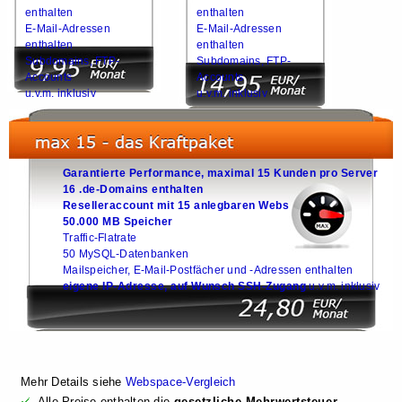
enthalten
enthalten
E-Mail-Adressen
E-Mail-Adressen
enthalten
enthalten
Subdomains, FTP-
Subdomains, FTP-
Accounts
Accounts
u.v.m. inklusiv
u.v.m. inklusiv
Garantierte Performance, maximal 15 Kunden pro Server
16 .de-Domains enthalten
Reselleraccount mit 15 anlegbaren Webs
50.000 MB Speicher
Traffic-Flatrate
50 MySQL-Datenbanken
Mailspeicher, E-Mail-Postfächer und -Adressen enthalten
eigene IP-Adresse, auf Wunsch SSH-Zugang
u.v.m. inklusiv
Mehr Details siehe
Webspace-Vergleich
Alle Preise enthalten die
gesetzliche Mehrwertsteuer