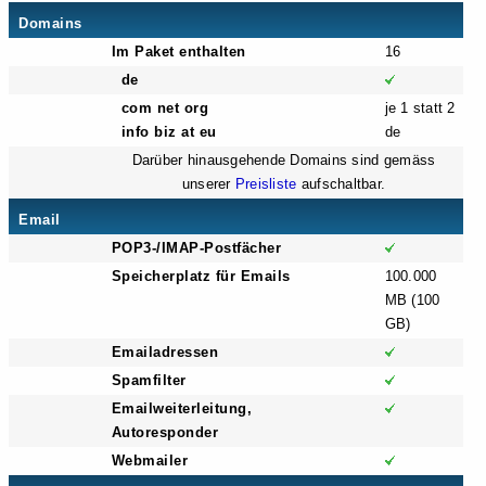
Domains
Im Paket enthalten
16
de
com net org
je 1 statt 2
info biz at eu
de
Darüber hinausgehende Domains sind gemäss
unserer
Preisliste
aufschaltbar.
Email
POP3-/IMAP-Postfächer
Speicherplatz für Emails
100.000
MB (100
GB)
Emailadressen
Spamfilter
Emailweiterleitung,
Autoresponder
Webmailer