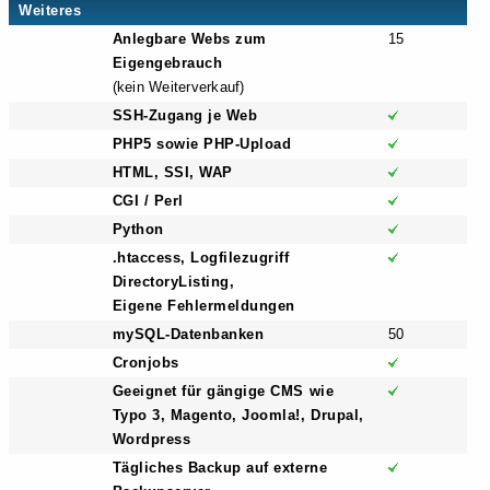
Weiteres
Anlegbare Webs zum
15
Eigengebrauch
(kein Weiterverkauf)
SSH-Zugang je Web
PHP5 sowie PHP-Upload
HTML, SSI, WAP
CGI / Perl
Python
.htaccess, Logfilezugriff
DirectoryListing,
Eigene Fehlermeldungen
mySQL-Datenbanken
50
Cronjobs
Geeignet für gängige CMS wie
Typo 3, Magento, Joomla!, Drupal,
Wordpress
Tägliches Backup auf externe