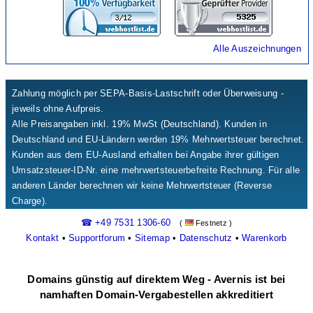
Alle Auszeichnungen
Zahlung möglich per SEPA-Basis-Lastschrift oder Überweisung -
jeweils ohne Aufpreis.
Alle Preisangaben inkl. 19% MwSt (Deutschland). Kunden in
Deutschland und EU-Ländern werden 19% Mehrwertsteuer berechnet.
Kunden aus dem EU-Ausland erhalten bei Angabe ihrer gültigen
Umsatzsteuer-ID-Nr. eine mehrwertsteuerbefreite Rechnung. Für alle
anderen Länder berechnen wir keine Mehrwertsteuer (Reverse
Charge).
☎ +49 7531 1306-60
(
Festnetz )
Kontakt
•
Supportforum
•
Sitemap
•
Datenschutz
•
Warenkorb
Domains günstig auf direktem Weg - Avernis ist bei
namhaften Domain-Vergabestellen akkreditiert