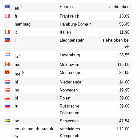
Europa
siehe oben
4
.eu
.fr
Frankreich
13,09
.hamburg
Hamburg-Domain
55.45
.it
Italien
11,90
.li
Liechtenstein
siehe oben bei
.ch
Luxemburg
28,55
8
.lu
.md
Moldawien
115.00
Montenegro
23.95
9
.me
.nl
Niederlande
14.00
.no
Norwegen
19.95
.pl
Polen
39.00
.ru
Russische
39.00
Föderation
.se
Schweden
47.54
.co.uk .me.uk .org.uk
Vereinigtes
! 12.00
Königreich
3
(
)