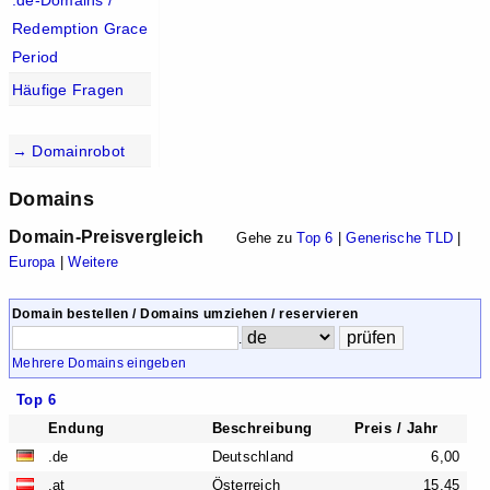
.de-Domains /
Redemption Grace
Period
Häufige Fragen
→ Domainrobot
Domains
Domain-Preisvergleich
Gehe zu
Top 6
|
Generische TLD
|
Europa
|
Weitere
Domain bestellen / Domains umziehen / reservieren
.
Mehrere Domains eingeben
Top 6
Endung
Beschreibung
Preis / Jahr
.de
Deutschland
6,00
.at
Österreich
15,45