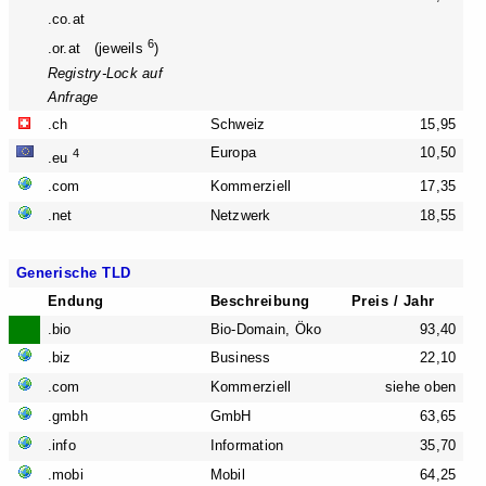
.co.at
6
.or.at (jeweils
)
Registry-Lock auf
Anfrage
.ch
Schweiz
15,95
Europa
10,50
4
.eu
.com
Kommerziell
17,35
.net
Netzwerk
18,55
Generische TLD
Endung
Beschreibung
Preis / Jahr
.bio
Bio-Domain, Öko
93,40
.biz
Business
22,10
.com
Kommerziell
siehe oben
.gmbh
GmbH
63,65
.info
Information
35,70
.mobi
Mobil
64,25