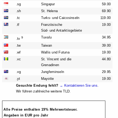
.sg
Singapur
59.00
.sh
St. Helena
69.90
.tc
Turks- und Caicosinseln
119.00
.tf
Französische
19.00
Süd- und Antarktisgebiete
Tuvalu
34.95
9
.tv
.tw
Taiwan
39.00
.wf
Wallis und Futuna
19.00
.vc
St. Vincent und die
44.80
Grenadinen
.vg
Jungferninseln
29.95
.yt
Mayotte
19.00
Gesuchte Endung fehlt?
→ Kontaktieren Sie uns
.
Wir führen zahlreiche weitere TLD.
Alle Preise enthalten 19% Mehrwertsteuer.
Angaben in EUR pro Jahr