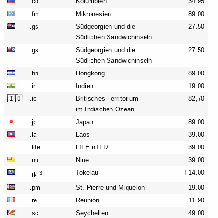
.co
Kolumbien
34.95
.fm
Mikronesien
89.00
.gs
Südgeorgien und die
27.50
Südlichen Sandwichinseln
.gs
Südgeorgien und die
27.50
Südlichen Sandwichinseln
.hn
Hongkong
89.00
.in
Indien
19.00
🇮🇴
.io
Britisches Territorium
82,70
im Indischen Ozean
.jp
Japan
89.00
.la
Laos
39.00
.life
LIFE nTLD
39.00
.nu
Niue
39.00
Tokelau
! 14.00
3
.tk
.pm
St. Pierre und Miquelon
19.00
.re
Reunion
11.90
.sc
Seychellen
49.00