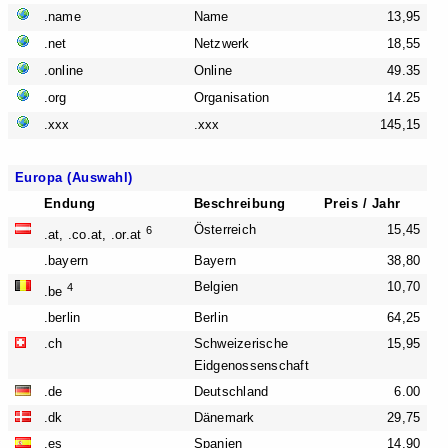
.name
Name
13,95
.net
Netzwerk
18,55
.online
Online
49.35
.org
Organisation
14.25
.xxx
.xxx
145,15
Europa (Auswahl)
Endung
Beschreibung
Preis / Jahr
Österreich
15,45
6
.at, .co.at, .or.at
.bayern
Bayern
38,80
Belgien
10,70
4
.be
.berlin
Berlin
64,25
.ch
Schweizerische
15,95
Eidgenossenschaft
.de
Deutschland
6.00
.dk
Dänemark
29,75
.es
Spanien
14,90