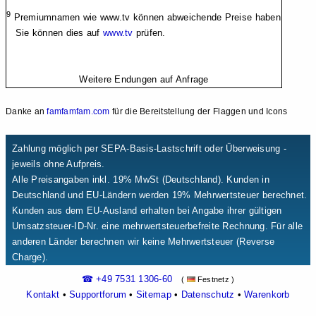
9
Premiumnamen wie www.tv können abweichende Preise haben
Sie können dies auf
www.tv
prüfen.
Weitere Endungen auf Anfrage
Danke an
famfamfam.com
für die Bereitstellung der Flaggen und Icons
Zahlung möglich per SEPA-Basis-Lastschrift oder Überweisung -
jeweils ohne Aufpreis.
Alle Preisangaben inkl. 19% MwSt (Deutschland). Kunden in
Deutschland und EU-Ländern werden 19% Mehrwertsteuer berechnet.
Kunden aus dem EU-Ausland erhalten bei Angabe ihrer gültigen
Umsatzsteuer-ID-Nr. eine mehrwertsteuerbefreite Rechnung. Für alle
anderen Länder berechnen wir keine Mehrwertsteuer (Reverse
Charge).
☎ +49 7531 1306-60
(
Festnetz )
Kontakt
•
Supportforum
•
Sitemap
•
Datenschutz
•
Warenkorb