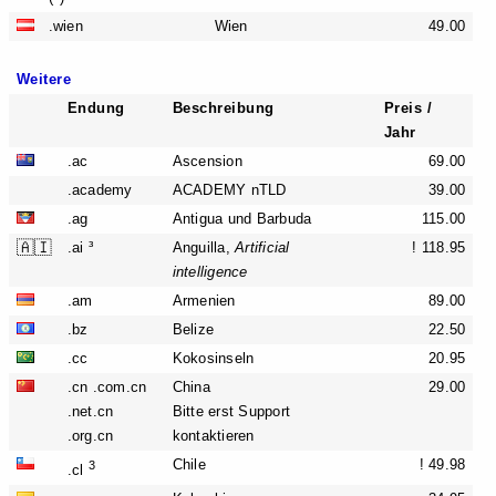
.wien
Wien
49.00
Weitere
Endung
Beschreibung
Preis /
Jahr
.ac
Ascension
69.00
.academy
ACADEMY nTLD
39.00
.ag
Antigua und Barbuda
115.00
🇦🇮
.ai ³
Anguilla,
Artificial
! 118.95
intelligence
.am
Armenien
89.00
.bz
Belize
22.50
.cc
Kokosinseln
20.95
.cn .com.cn
China
29.00
.net.cn
Bitte erst Support
.org.cn
kontaktieren
Chile
! 49.98
3
.cl